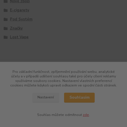
Nové zboží
E-cigarety
Pod Systém
Značky
Lost Vape
Pro základní funkčnost, zpříjemnění používání webu, analytické
účely a v případě udělení souhlasu také pro účely cílení reklamy
využíváme soubory cookies. Nastavení vlastních preferencí
cookies můžete kdykoli upravit odkazem ve spodní části stránek.
Souhlasím
Nastavení
Souhlas můžete odmítnout
zde
.
Vytvořeno na
Eshop-rychle.cz