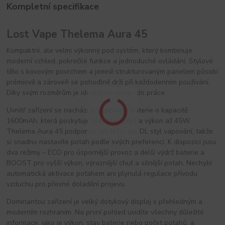
Kompletní specifikace
Lost Vape Thelema Aura 45
Kompaktní, ale velmi výkonný pod systém, který kombinuje
moderní vzhled, pokročilé funkce a jednoduché ovládání. Stylové
tělo s kovovým povrchem a jemně strukturovaným panelem působí
prémiově a zároveň se pohodlně drží při každodenním používání.
Díky svým rozměrům je ideální na cesty i do práce.
Uvnitř zařízení se nachází integrovaná baterie o kapacitě
1600mAh, která poskytuje dlouhou výdrž a výkon až 45W.
Thelema Aura 45 podporuje jak MTL, tak DL styl vapování, takže
si snadno nastavíte potah podle svých preferencí. K dispozici jsou
dva režimy – ECO pro úspornější provoz a delší výdrž baterie a
BOOST pro vyšší výkon, výraznější chuť a silnější potah. Nechybí
automatická aktivace potahem ani plynulá regulace přívodu
vzduchu pro přesné doladění projevu.
Dominantou zařízení je velký dotykový displej s přehledným a
moderním rozhraním. Na první pohled uvidíte všechny důležité
informace, jako je výkon, stav baterie nebo počet potahů, a