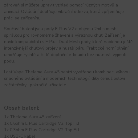
zároveň si můžete upravit vzhled pomocí různých motivů a
animací. Ovládání doplňuje vibrační odezva, která zpříjemňuje
práci se zařízením.
Součástí balení jsou pody E Plus V2 o objemu 2ml s mesh
spirálkou pro rovnoměrné žhavení a výraznou chuť. Zařízení je
navíc kompatibilní i s E Plus Dual Mesh pody, které nabídnou ještě
intenzivnější chuťový projev a hustší páru. Praktické horní plnění
umožňuje rychlé a čisté doplnění e-liquidu bez nutnosti vyjmutí
podu.
Lost Vape Thelema Aura 45 nabízí vyváženou kombinaci výkonu,
snadného ovládání a moderních technologií, díky čemuž osloví
začátečníky i pokročilé uživatele.
Obsah balení:
1x Thelema Aura 45 zařízení
1x 0,6ohm E Plus Cartridge V2 Top Fill
1x 0,3ohm E Plus Cartridge V2 Top Fill
1x USB-C kabel