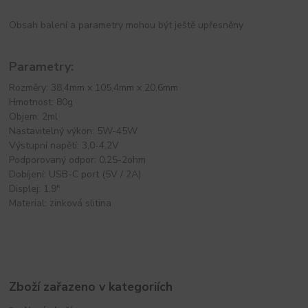
Obsah balení a parametry mohou být ještě upřesněny
Parametry:
Rozměry: 38,4mm x 105,4mm x 20,6mm
Hmotnost: 80g
Objem: 2ml
Nastavitelný výkon: 5W-45W
Výstupní napětí: 3,0-4,2V
Podporovaný odpor: 0,25-2ohm
Dobíjení: USB-C port (5V / 2A)
Displej: 1,9"
Material: zinková slitina
Zboží zařazeno v kategoriích