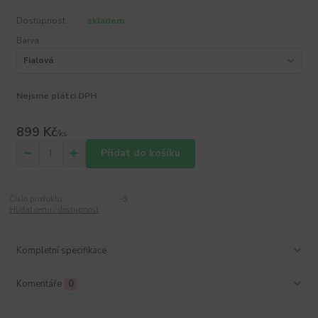
Dostupnost
skladem
Barva
Nejsme plátci DPH
899 Kč
/
ks
Přidat do košíku
Číslo produktu:
-3
Hlídat cenu / dostupnost
Kompletní specifikace
Komentáře
0