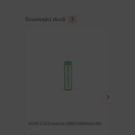
Související zboží
3
SONY VTC5 baterie 18650 2600mAh 30A
Sony VTC5A 
2600mAh