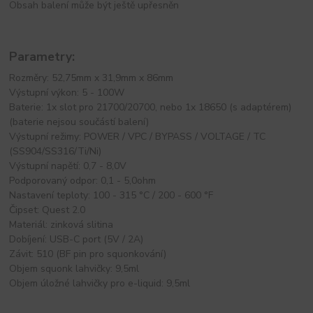
Obsah balení může být ještě upřesněn
Parametry:
Rozměry: 52,75mm x 31,9mm x 86mm
Výstupní výkon: 5 - 100W
Baterie: 1x slot pro 21700/20700, nebo 1x 18650 (s adaptérem)
(baterie nejsou součástí balení)
Výstupní režimy: POWER / VPC / BYPASS / VOLTAGE / TC
(SS904/SS316/Ti/Ni)
Výstupní napětí: 0,7 - 8,0V
Podporovaný odpor: 0,1 - 5,0ohm
Nastavení teploty: 100 - 315 °C / 200 - 600 °F
Čipset: Quest 2.0
Materiál: zinková slitina
Dobíjení: USB-C port (5V / 2A)
Závit: 510 (BF pin pro squonkování)
Objem squonk lahvičky: 9,5ml
Objem úložné lahvičky pro e-liquid: 9,5ml