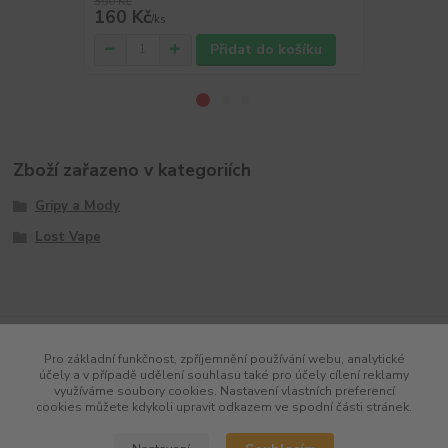
350 Kč
380 Kč
160 Kč
179 Kč
/
ks
/
ks
Přidat do košíku
Zboží zařazeno v kategoriích
Gripy a Mody
Lost Vape
Pro základní funkčnost, zpříjemnění používání webu, analytické
účely a v případě udělení souhlasu také pro účely cílení reklamy
využíváme soubory cookies. Nastavení vlastních preferencí
cookies můžete kdykoli upravit odkazem ve spodní části stránek.