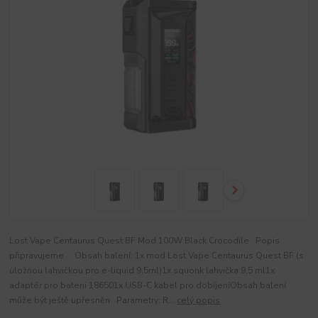
Lost Vape Centaurus Quest BF Mod 100W Black Crocodile Popis
připravujeme Obsah balení: 1x mod Lost Vape Centaurus Quest BF (s
úložnou lahvičkou pro e-liquid 9,5ml)1x squonk lahvička 9,5 ml1x
adaptér pro baterii 186501x USB-C kabel pro dobíjeníObsah balení
může být ještě upřesněn Parametry: R...
celý popis