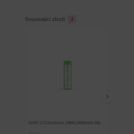
Související zboží
3
SONY VTC5 baterie 18650 2600mAh 30A
Sony VTC5A 
2600mAh