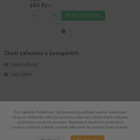
350 Kč
380 Kč
160 Kč
179 Kč
/
ks
/
ks
Přidat do košíku
Zboží zařazeno v kategoriích
Gripy a Mody
Lost Vape
Pro základní funkčnost, zpříjemnění používání webu, analytické
účely a v případě udělení souhlasu také pro účely cílení reklamy
využíváme soubory cookies. Nastavení vlastních preferencí
cookies můžete kdykoli upravit odkazem ve spodní části stránek.