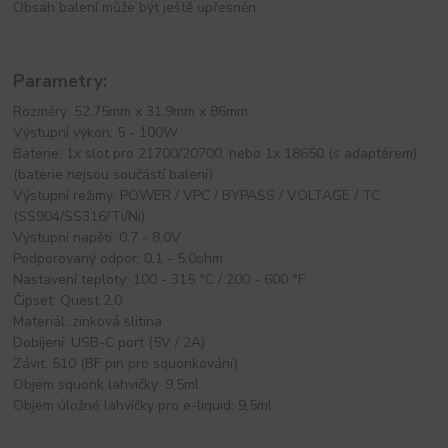
Obsah balení může být ještě upřesněn
Parametry:
Rozměry: 52,75mm x 31,9mm x 86mm
Výstupní výkon: 5 - 100W
Baterie: 1x slot pro 21700/20700, nebo 1x 18650 (s adaptérem)
(baterie nejsou součástí balení)
Výstupní režimy: POWER / VPC / BYPASS / VOLTAGE / TC
(SS904/SS316/Ti/Ni)
Výstupní napětí: 0,7 - 8,0V
Podporovaný odpor: 0,1 - 5,0ohm
Nastavení teploty: 100 - 315 °C / 200 - 600 °F
Čipset: Quest 2.0
Materiál: zinková slitina
Dobíjení: USB-C port (5V / 2A)
Závit: 510 (BF pin pro squonkování)
Objem squonk lahvičky: 9,5ml
Objem úložné lahvičky pro e-liquid: 9,5ml