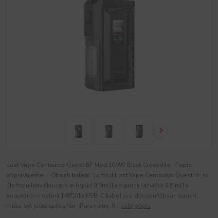
Lost Vape Centaurus Quest BF Mod 100W Black Crocodile Popis
připravujeme Obsah balení: 1x mod Lost Vape Centaurus Quest BF (s
úložnou lahvičkou pro e-liquid 9,5ml)1x squonk lahvička 9,5 ml1x
adaptér pro baterii 186501x USB-C kabel pro dobíjeníObsah balení
může být ještě upřesněn Parametry: R...
celý popis