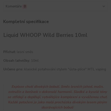
Komentáře
0
Kompletní specifikace
Liquid WHOOP Wild Berries 10ml
Příchuť:
lesní směs
Obsah lahvičky:
10ml
Určeno pro:
klasické potahování stylem "ústa-plíce" MTL vaping
Exploze chutí divokých bobulí. Směs lesních jahod, malin,
ostružin a borůvek v dokonalé harmonii. Sladké a kyselé tóny
se střídají a doplňují, vytvářejíce komplexní a vyváženou chuť.
Každé potažení je jako malá procházka divokým lesem plným
dozrávajících bobulí