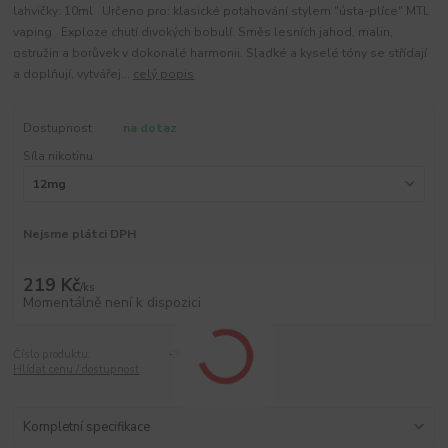
lahvičky: 10ml Určeno pro: klasické potahování stylem "ústa-plíce" MTL
vaping Exploze chutí divokých bobulí. Směs lesních jahod, malin,
ostružin a borůvek v dokonalé harmonii. Sladké a kyselé tóny se střídají
a doplňují, vytvářej...
celý popis
Dostupnost
na dotaz
Síla nikotinu
Nejsme plátci DPH
219 Kč
/
ks
Momentálně není k dispozici
Číslo produktu:
-3
Hlídat cenu / dostupnost
Kompletní specifikace