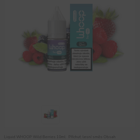
Liquid WHOOP Wild Berries 10ml Příchuť: lesní směs Obsah