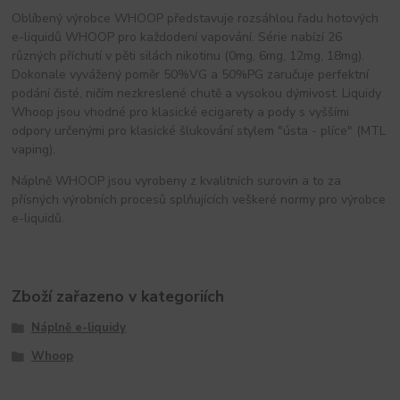
Oblíbený výrobce WHOOP představuje rozsáhlou řadu hotových
e-liquidů WHOOP pro každodení vapování. Série nabízí 26
různých příchutí v pěti silách nikotinu (0mg, 6mg, 12mg, 18mg).
Dokonale vyvážený poměr 50%VG a 50%PG zaručuje perfektní
podání čisté, ničím nezkreslené chutě a vysokou dýmivost. Liquidy
Whoop jsou vhodné pro klasické ecigarety a pody s vyššími
odpory určenými pro klasické šlukování stylem "ústa - plíce" (MTL
vaping).
Náplně WHOOP jsou vyrobeny z kvalitních surovin a to za
přísných výrobních procesů splňujících veškeré normy pro výrobce
e-liquidů.
Zboží zařazeno v kategoriích
Náplně e-liquidy
Whoop