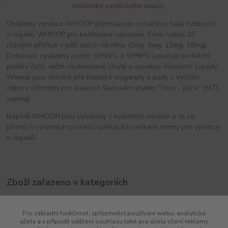
milovníky exotického ovoce.
Oblíbený výrobce WHOOP představuje rozsáhlou řadu hotových
e-liquidů WHOOP pro každodení vapování. Série nabízí 26
různých příchutí v pěti silách nikotinu (0mg, 6mg, 12mg, 18mg).
Dokonale vyvážený poměr 50%VG a 50%PG zaručuje perfektní
podání čisté, ničím nezkreslené chutě a vysokou dýmivost. Liquidy
Whoop jsou vhodné pro klasické ecigarety a pody s vyššími
odpory určenými pro klasické šlukování stylem "ústa - plíce" (MTL
vaping).
Náplně WHOOP jsou vyrobeny z kvalitních surovin a to za
přísných výrobních procesů splňujících veškeré normy pro výrobce
e-liquidů.
Zboží zařazeno v kategoriích
Nové zboží
Pro základní funkčnost, zpříjemnění používání webu, analytické
Náplně e-liquidy
účely a v případě udělení souhlasu také pro účely cílení reklamy