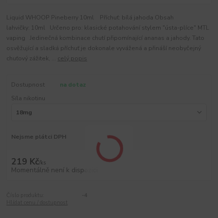
Liquid WHOOP Pineberry 10ml Příchuť: bílá jahoda Obsah
lahvičky: 10ml Určeno pro: klasické potahování stylem "ústa-plíce" MTL
vaping Jedinečná kombinace chutí připomínající ananas a jahody. Tato
osvěžující a sladká příchuť je dokonale vyvážená a přináší neobyčejný
chuťový zážitek, ...
celý popis
Dostupnost
na dotaz
Síla nikotinu
Nejsme plátci DPH
219 Kč
/
ks
Momentálně není k dispozici
Číslo produktu:
-4
Hlídat cenu / dostupnost