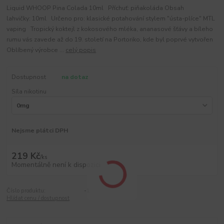
Liquid WHOOP Pina Colada 10ml Příchuť: piňakoláda Obsah
lahvičky: 10ml Určeno pro: klasické potahování stylem "ústa-plíce" MTL
vaping Tropický koktejl z kokosového mléka, ananasové šťávy a bíleho
rumu vás zavede až do 19. století na Portoriko, kde byl poprvé vytvořen
Oblíbený výrobce ...
celý popis
Dostupnost
na dotaz
Síla nikotinu
Nejsme plátci DPH
219 Kč
/
ks
Momentálně není k dispozici
Číslo produktu:
-1
Hlídat cenu / dostupnost