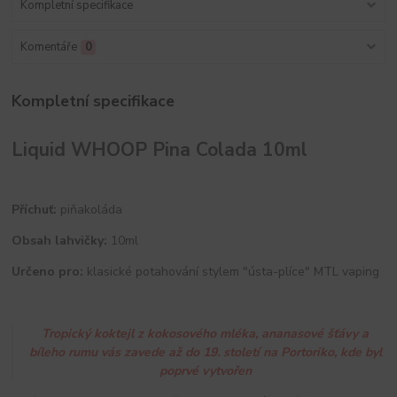
Kompletní specifikace
Komentáře
0
Kompletní specifikace
Liquid WHOOP Pina Colada 10ml
Příchuť:
piňakoláda
Obsah lahvičky:
10ml
Určeno pro:
klasické potahování stylem "ústa-plíce" MTL vaping
Tropický koktejl z kokosového mléka, ananasové šťávy a
bíleho rumu vás zavede až do 19. století na Portoriko, kde byl
poprvé vytvořen