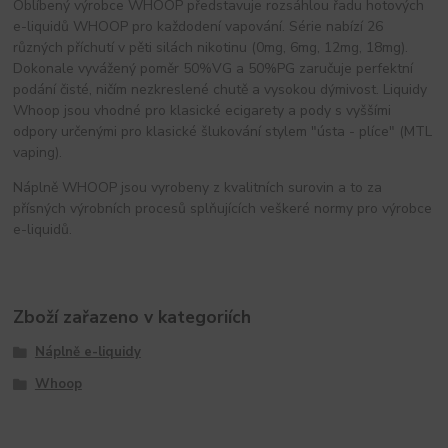
Oblíbený výrobce WHOOP představuje rozsáhlou řadu hotových
e-liquidů WHOOP pro každodení vapování. Série nabízí 26
různých příchutí v pěti silách nikotinu (0mg, 6mg, 12mg, 18mg).
Dokonale vyvážený poměr 50%VG a 50%PG zaručuje perfektní
podání čisté, ničím nezkreslené chutě a vysokou dýmivost. Liquidy
Whoop jsou vhodné pro klasické ecigarety a pody s vyššími
odpory určenými pro klasické šlukování stylem "ústa - plíce" (MTL
vaping).
Náplně WHOOP jsou vyrobeny z kvalitních surovin a to za
přísných výrobních procesů splňujících veškeré normy pro výrobce
e-liquidů.
Zboží zařazeno v kategoriích
Náplně e-liquidy
Whoop