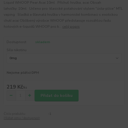
Liquid WHOOP Pear Acai 10ml Příchuť: hruška, acai Obsah
lahvičky: 10ml Určeno pro: klasické potahování stylem "ústa-plíce" MTL
vaping Sladká a šťavnatá hruška v harmonické kombinaci s exotickou
chutí acai Oblíbený výrobce WHOOP představuje rozsáhlou řadu
hotových e-liquidů WHOOP pro k...
celý popis
Dostupnost
skladem
Síla nikotinu
Nejsme plátci DPH
219 Kč
/
ks
Přidat do košíku
Číslo produktu:
-1
Hlídat cenu / dostupnost