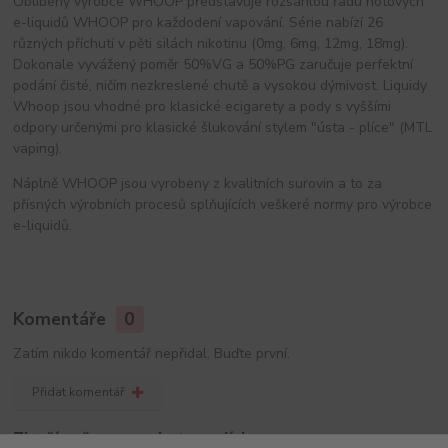
Oblíbený výrobce WHOOP představuje rozsáhlou řadu hotových
e-liquidů WHOOP pro každodení vapování. Série nabízí 26
různých příchutí v pěti silách nikotinu (0mg, 6mg, 12mg, 18mg).
Dokonale vyvážený poměr 50%VG a 50%PG zaručuje perfektní
podání čisté, ničím nezkreslené chutě a vysokou dýmivost. Liquidy
Whoop jsou vhodné pro klasické ecigarety a pody s vyššími
odpory určenými pro klasické šlukování stylem "ústa - plíce" (MTL
vaping).
Náplně WHOOP jsou vyrobeny z kvalitních surovin a to za
přísných výrobních procesů splňujících veškeré normy pro výrobce
e-liquidů.
Komentáře
0
Zatím nikdo komentář nepřidal. Buďte první.
Přidat komentář
Zboží zařazeno v kategoriích