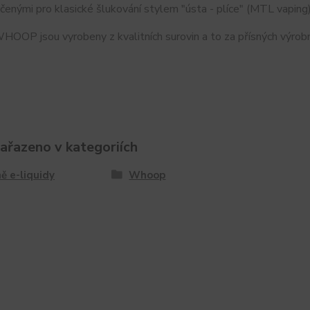
čenými pro klasické šlukování stylem "ústa - plíce" (MTL vaping)
OOP jsou vyrobeny z kvalitních surovin a to za přísných výrobn
zařazeno v kategoriích
ě e-liquidy
Whoop