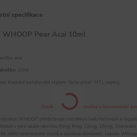
tní specifikace
d WHOOP Pear Acai 10ml
ruška, acai
hvičky:
10ml
ro:
klasické potahování stylem "ústa-plíce" MTL vaping
Sladká a šťavnatá hruška v harmonické kom
 výrobce WHOOP představuje rozsáhlou řadu hotových e-liquid
příchutí v pěti silách nikotinu (0mg, 6mg, 12mg, 18mg). Dokon
sté, ničím nezkreslené chutě a vysokou dýmivost. Liquidy Whoop 