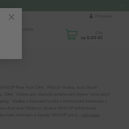
Přihlášení
 si rady? Zavolejte.
0
ks
184 411
za
0,00 Kč
á 8:00 - 16:00
 WHOOP Pear Acai 10ml Příchuť: hruška, acai Obsah
ky: 10ml Určeno pro: klasické potahování stylem "ústa-plíce"
ping Sladká a šťavnatá hruška v harmonické kombinaci s
kou chutí acai Oblíbený výrobce WHOOP představuje
lou řadu hotových e-liquidů WHOOP pro k...
celý popis