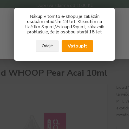
Doprava zdarma od 1500 Kč
Nákup v tomto e-shopu je zakázán
Získej slevu 3%
osobám mladším 18 let. Kliknutím na
tlačítko &quot;Vstoupit&quot; zákazník
Zaregistruj se a nakupuj se slevou právě teď!
Nevíte
prohlašuje, že je osobou starší 18 let
Hledat
733 
REGISTRAČNÍ FORMULÁŘ
Po - P
Vstoupit
Odejít
Zavřít
áplně e-liquidy
Whoop
Liquid WHOOP Pear Acai 10ml
id WHOOP Pear Acai 10ml
Liquid
lahvič
MTL va
exotic
rozsáh