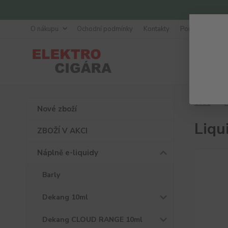
O nákupu
Ochodní podmínky
Kontakty
Poradna
Úvod
N
Nové zboží
Liqu
ZBOŽÍ V AKCI
Náplně e-liquidy
Barly
Dekang 10ml
Dekang CLOUD RANGE 10ml