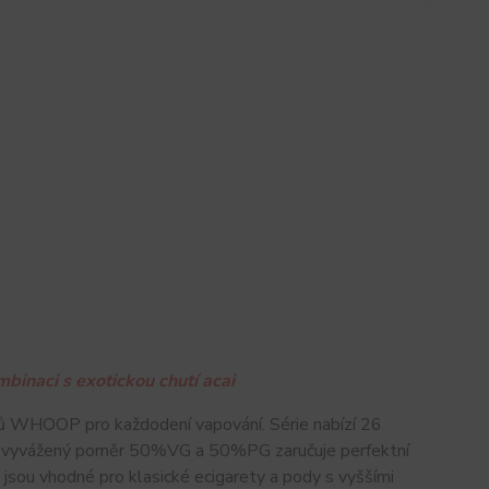
binaci s exotickou chutí acai
ů WHOOP pro každodení vapování. Série nabízí 26
ale vyvážený poměr 50%VG a 50%PG zaručuje perfektní
jsou vhodné pro klasické ecigarety a pody s vyššími