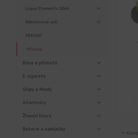
Liqua Elements 10ml
Nikotinové soli
PEEGEE
Whoop
Báze a příchutě
E-cigarety
Gripy a Mody
Atomizéry
Žhavící hlavy
Baterie a nabíječky
Kompl