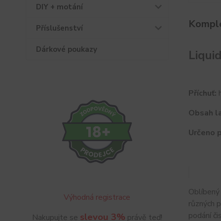
DIY + motání
Komple
Příslušenství
Dárkové poukazy
Liqui
Příchuť:
h
Obsah la
Určeno p
Oblíbený
Výhodná registrace
různých 
podání či
slevou 3%
Nakupujte se
právě teď!