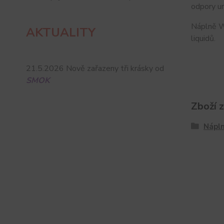
odpory ur
Náplně WH
AKTUALITY
liquidů.
21.5.2026 Nově zařazeny tři krásky od
SMOK
Zboží 
Nápln