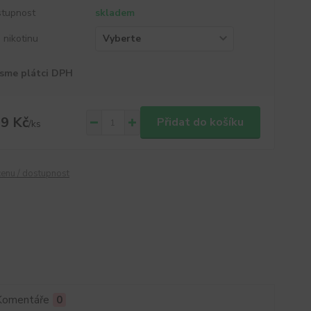
tupnost
skladem
a nikotinu
sme plátci DPH
9 Kč
Přidat do košíku
/
ks
cenu / dostupnost
Komentáře
0