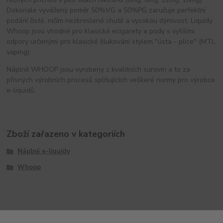
Dokonale vyvážený poměr 50%VG a 50%PG zaručuje perfektní
podání čisté, ničím nezkreslené chutě a vysokou dýmivost. Liquidy
Whoop jsou vhodné pro klasické ecigarety a pody s vyššími
odpory určenými pro klasické šlukování stylem "ústa - plíce" (MTL
vaping).
Náplně WHOOP jsou vyrobeny z kvalitních surovin a to za
přísných výrobních procesů splňujících veškeré normy pro výrobce
e-liquidů.
Zboží zařazeno v kategoriích
Náplně e-liquidy
Whoop