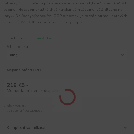
lahvičky: 10ml Určeno pro: klasické potahování stylem "ústa-plíce" MTL
vaping Nezapomenutlná chuť marakuji vám zůstane ještě dlouho na
jazyku Oblíbený výrobce WHOOP představuje rozsáhlou řadu hotových
e-liquidů WHOOP pro každoden...
celý popis
Dostupnost
na dotaz
Síla nikotinu
Nejsme plátci DPH
219 Kč
/
ks
Momentálně není k dispozici
Číslo produktu:
-2
Hlídat cenu / dostupnost
Kompletní specifikace