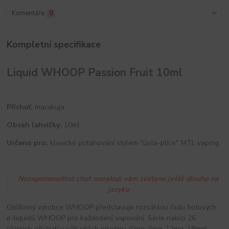
Komentáře
0
Kompletní specifikace
Liquid WHOOP Passion Fruit 10ml
Příchuť:
marakuja
Obsah lahvičky:
10ml
Určeno pro:
klasické potahování stylem "ústa-plíce" MTL vaping
Nezapomenutlná chuť marakuji vám zůstane ještě dlouho na
jazyku
Oblíbený výrobce WHOOP představuje rozsáhlou řadu hotových
e-liquidů WHOOP pro každodení vapování. Série nabízí 26
různých příchutí v pěti silách nikotinu (0mg, 6mg, 12mg, 18mg).