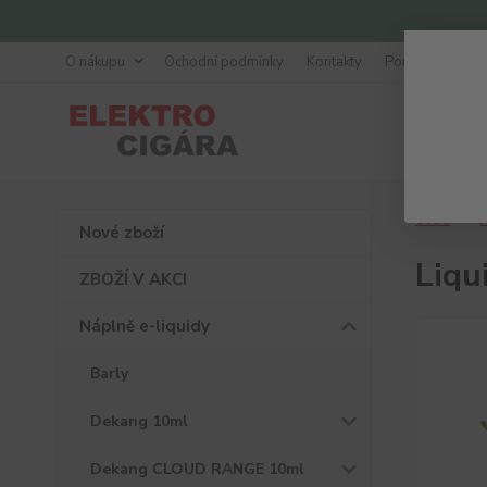
O nákupu
Ochodní podmínky
Kontakty
Poradna
Úvod
N
Nové zboží
Liqu
ZBOŽÍ V AKCI
Náplně e-liquidy
Barly
Dekang 10ml
Dekang CLOUD RANGE 10ml