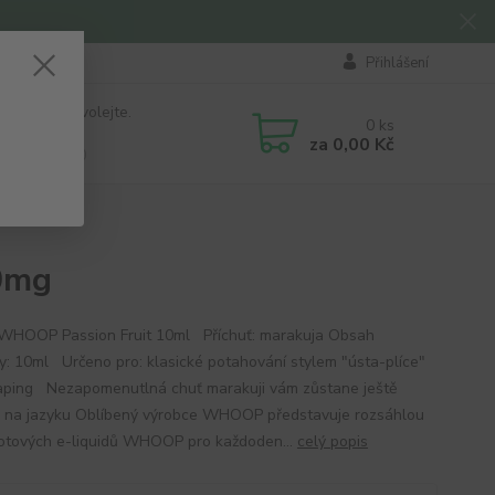
Přihlášení
 si rady? Zavolejte.
0
ks
184 411
za
0,00 Kč
á 8:00 - 16:00
0mg
 WHOOP Passion Fruit 10ml Příchuť: marakuja Obsah
ky: 10ml Určeno pro: klasické potahování stylem "ústa-plíce"
ping Nezapomenutlná chuť marakuji vám zůstane ještě
 na jazyku Oblíbený výrobce WHOOP představuje rozsáhlou
otových e-liquidů WHOOP pro každoden...
celý popis