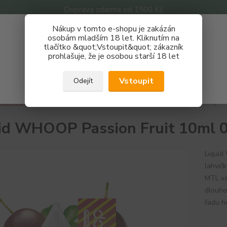
Doprava zdarma od 1500 Kč
Nákup v tomto e-shopu je zakázán
Získej slevu 3%
osobám mladším 18 let. Kliknutím na
tlačítko &quot;Vstoupit&quot; zákazník
Zaregistruj se a nakupuj se slevou právě teď!
Nevíte
prohlašuje, že je osobou starší 18 let
Hledat
733 
REGISTRAČNÍ FORMULÁŘ
Po - P
Vstoupit
Odejít
Zavřít
áplně e-liquidy
Whoop
Liquid WHOOP Passion Fruit 10ml 0mg
id WHOOP Passion Fruit 10ml 
Liquid
lahvič
MTL va
dlouho
řadu h