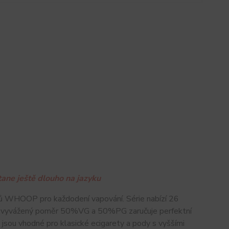
ane ještě dlouho na jazyku
ů WHOOP pro každodení vapování. Série nabízí 26
ale vyvážený poměr 50%VG a 50%PG zaručuje perfektní
jsou vhodné pro klasické ecigarety a pody s vyššími