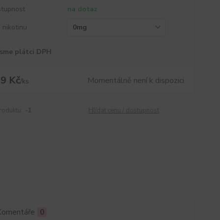
tupnost
na dotaz
a nikotinu
sme plátci DPH
9 Kč
Momentálně není k dispozici
/
ks
roduktu:
-1
Hlídat cenu / dostupnost
Komentáře
0