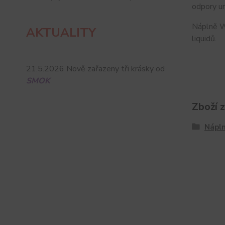
odpory ur
Náplně WH
AKTUALITY
liquidů.
21.5.2026 Nově zařazeny tři krásky od
SMOK
Zboží 
Nápln