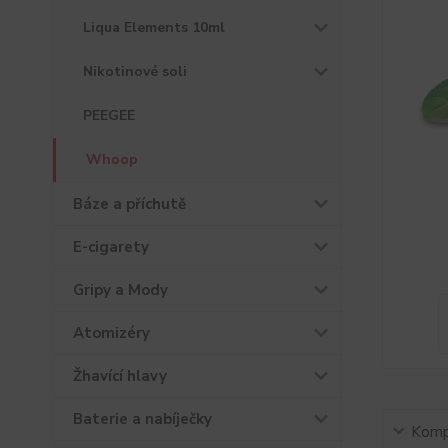
Liqua Elements 10ml
Nikotinové soli
PEEGEE
Whoop
Báze a příchutě
E-cigarety
Gripy a Mody
Atomizéry
Žhavící hlavy
Baterie a nabíječky
Kompl