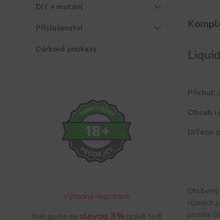
DIY + motání
Komple
Příslušenství
Dárkové poukazy
Liqui
Příchuť:
m
Obsah la
Určeno p
Oblíbený
Výhodná registrace
různých 
podání či
slevou 3%
Nakupujte se
právě teď!