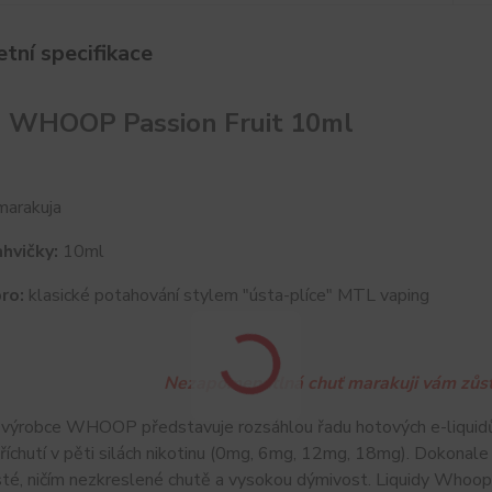
tní specifikace
d WHOOP Passion Fruit 10ml
arakuja
hvičky:
10ml
ro:
klasické potahování stylem "ústa-plíce" MTL vaping
Nezapomenutlná chuť marakuji vám zůst
 výrobce WHOOP představuje rozsáhlou řadu hotových e-liquid
příchutí v pěti silách nikotinu (0mg, 6mg, 12mg, 18mg). Dokon
sté, ničím nezkreslené chutě a vysokou dýmivost. Liquidy Whoop 