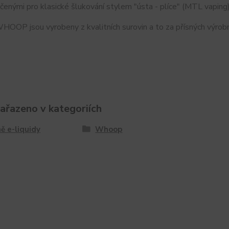
čenými pro klasické šlukování stylem "ústa - plíce" (MTL vaping)
OOP jsou vyrobeny z kvalitních surovin a to za přísných výrobn
zařazeno v kategoriích
ě e-liquidy
Whoop