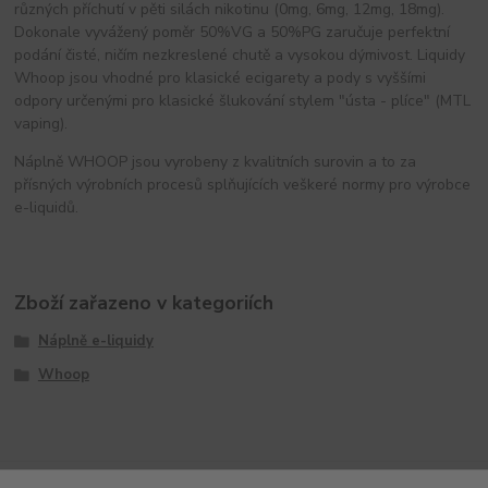
různých příchutí v pěti silách nikotinu (0mg, 6mg, 12mg, 18mg).
Dokonale vyvážený poměr 50%VG a 50%PG zaručuje perfektní
podání čisté, ničím nezkreslené chutě a vysokou dýmivost. Liquidy
Whoop jsou vhodné pro klasické ecigarety a pody s vyššími
odpory určenými pro klasické šlukování stylem "ústa - plíce" (MTL
vaping).
Náplně WHOOP jsou vyrobeny z kvalitních surovin a to za
přísných výrobních procesů splňujících veškeré normy pro výrobce
e-liquidů.
Zboží zařazeno v kategoriích
Náplně e-liquidy
Whoop