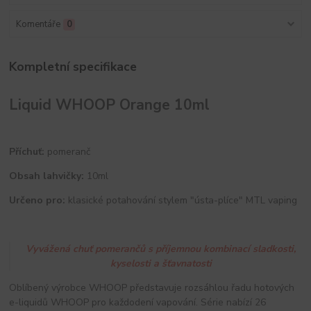
Komentáře
0
Kompletní specifikace
Liquid WHOOP Orange 10ml
Příchuť:
pomeranč
Obsah lahvičky:
10ml
Určeno pro:
klasické potahování stylem "ústa-plíce" MTL vaping
Vyvážená chuť pomerančů s příjemnou kombinací sladkosti,
kyselosti a šťavnatosti
Oblíbený výrobce WHOOP představuje rozsáhlou řadu hotových
e-liquidů WHOOP pro každodení vapování. Série nabízí 26