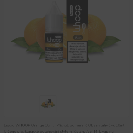
Liquid WHOOP Orange 10ml Příchuť: pomeranč Obsah lahvičky: 10ml
Určeno pro: klasické potahování stylem "ústa-plíce" MTL vaping