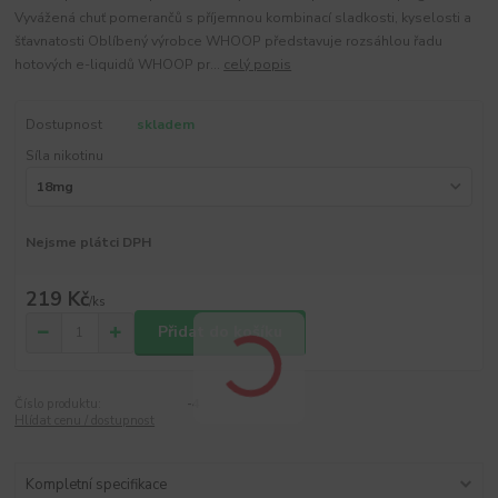
Vyvážená chuť pomerančů s příjemnou kombinací sladkosti, kyselosti a
šťavnatosti Oblíbený výrobce WHOOP představuje rozsáhlou řadu
hotových e-liquidů WHOOP pr...
celý popis
Dostupnost
skladem
Síla nikotinu
Nejsme plátci DPH
219 Kč
/
ks
Přidat do košíku
Číslo produktu:
-4
Hlídat cenu / dostupnost
Kompletní specifikace