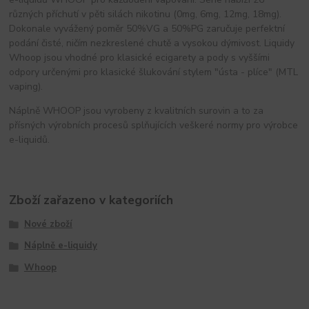
různých příchutí v pěti silách nikotinu (0mg, 6mg, 12mg, 18mg).
Dokonale vyvážený poměr 50%VG a 50%PG zaručuje perfektní
podání čisté, ničím nezkreslené chutě a vysokou dýmivost. Liquidy
Whoop jsou vhodné pro klasické ecigarety a pody s vyššími
odpory určenými pro klasické šlukování stylem "ústa - plíce" (MTL
vaping).
Náplně WHOOP jsou vyrobeny z kvalitních surovin a to za
přísných výrobních procesů splňujících veškeré normy pro výrobce
e-liquidů.
Zboží zařazeno v kategoriích
Nové zboží
Náplně e-liquidy
Whoop