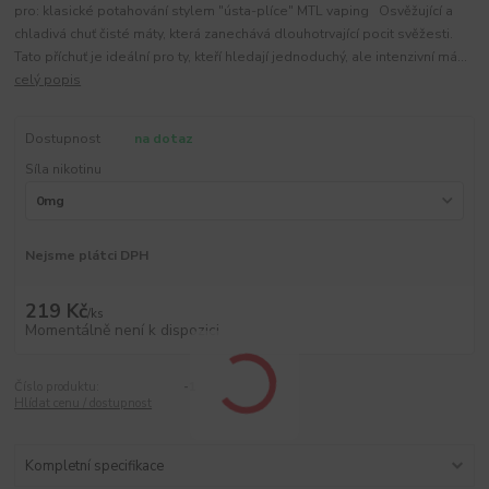
pro: klasické potahování stylem "ústa-plíce" MTL vaping Osvěžující a
chladivá chuť čisté máty, která zanechává dlouhotrvající pocit svěžesti.
Tato příchuť je ideální pro ty, kteří hledají jednoduchý, ale intenzivní má...
celý popis
Dostupnost
na dotaz
Síla nikotinu
Nejsme plátci DPH
219 Kč
/
ks
Momentálně není k dispozici
Číslo produktu:
-1
Hlídat cenu / dostupnost
Kompletní specifikace