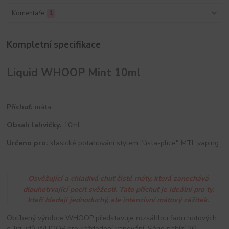
Komentáře
1
Kompletní specifikace
Liquid WHOOP Mint 10ml
Příchuť:
máta
Obsah lahvičky:
10ml
Určeno pro:
klasické potahování stylem "ústa-plíce" MTL vaping
Osvěžující a chladivá chuť čisté máty, která zanechává
dlouhotrvající pocit svěžesti. Tato příchuť je ideální pro ty,
kteří hledají jednoduchý, ale intenzivní mátový zážitek.
Oblíbený výrobce WHOOP představuje rozsáhlou řadu hotových
e-liquidů WHOOP pro každodení vapování. Série nabízí 26