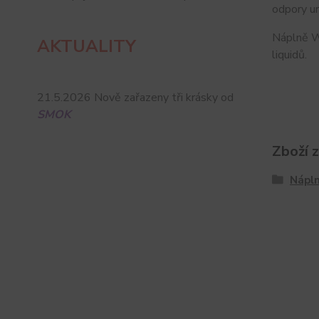
odpory ur
Náplně WH
AKTUALITY
liquidů.
21.5.2026 Nově zařazeny tři krásky od
SMOK
Zboží 
Nápln