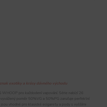
náznak exotiky a krásy dávného východu
ů WHOOP pro každodení vapování. Série nabízí 26
ale vyvážený poměr 50%VG a 50%PG zaručuje perfektní
jsou vhodné pro klasické ecigarety a pody s vyššími