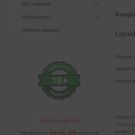
DIY + motání
Komple
Příslušenství
Dárkové poukazy
Liqu
Příchuť:
l
Obsah la
Určeno p
Oblíbený
Výhodná registrace
různých 
podání či
slevou 3%
Nakupujte se
právě teď!