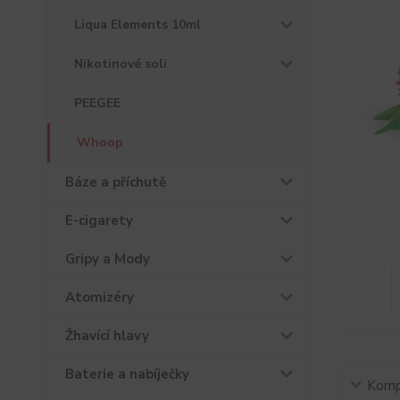
Liqua Elements 10ml
Nikotinové soli
PEEGEE
Whoop
Báze a příchutě
E-cigarety
Gripy a Mody
Atomizéry
Žhavící hlavy
Baterie a nabíječky
Kompl