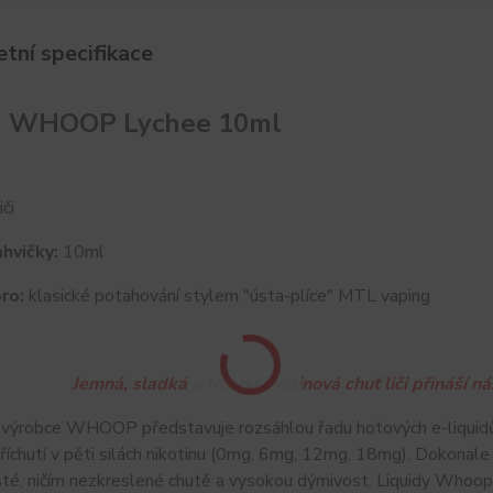
tní specifikace
id WHOOP Lychee 10ml
iči
hvičky:
10ml
ro:
klasické potahování stylem "ústa-plíce" MTL vaping
Jemná, sladká a trochu květinová chuť liči přináší 
 výrobce WHOOP představuje rozsáhlou řadu hotových e-liquid
příchutí v pěti silách nikotinu (0mg, 6mg, 12mg, 18mg). Dokon
sté, ničím nezkreslené chutě a vysokou dýmivost. Liquidy Whoop 