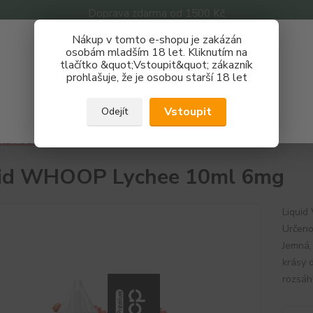
Doprava zdarma od 1500 Kč
Nákup v tomto e-shopu je zakázán
Získej slevu 3%
osobám mladším 18 let. Kliknutím na
tlačítko &quot;Vstoupit&quot; zákazník
Zaregistruj se a nakupuj se slevou právě teď!
Nevíte
prohlašuje, že je osobou starší 18 let
Hledat
733 
REGISTRAČNÍ FORMULÁŘ
Po - P
Vstoupit
Odejít
Zavřít
áplně e-liquidy
Whoop
Liquid WHOOP Lychee 10ml 6mg
uid WHOOP Lychee 10ml 6mg
Liquid
Určeno
Jemná, 
krásy 
rozsáh