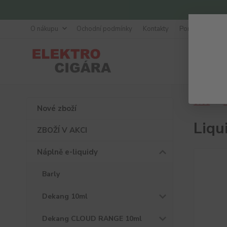
O nákupu
Ochodní podmínky
Kontakty
Poradna
Úvod
N
Nové zboží
Liq
ZBOŽÍ V AKCI
Náplně e-liquidy
Barly
Dekang 10ml
Dekang CLOUD RANGE 10ml