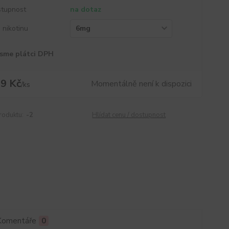
tupnost
na dotaz
a nikotinu
sme plátci DPH
9 Kč
Momentálně není k dispozici
/
ks
roduktu:
-2
Hlídat cenu / dostupnost
Komentáře
0