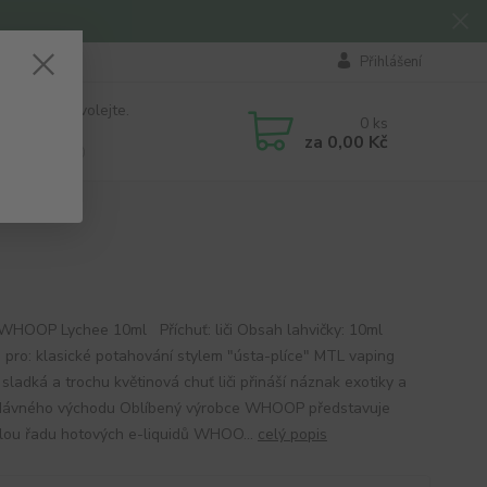
Přihlášení
 si rady? Zavolejte.
0
ks
184 411
za
0,00 Kč
á 8:00 - 16:00
 WHOOP Lychee 10ml Příchuť: liči Obsah lahvičky: 10ml
 pro: klasické potahování stylem "ústa-plíce" MTL vaping
sladká a trochu květinová chuť liči přináší náznak exotiky a
dávného východu Oblíbený výrobce WHOOP představuje
lou řadu hotových e-liquidů WHOO...
celý popis