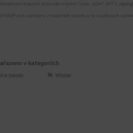
čenými pro klasické šlukování stylem "ústa - plíce" (MTL vaping)
OOP jsou vyrobeny z kvalitních surovin a to za přísných výrobn
zařazeno v kategoriích
ě e-liquidy
Whoop