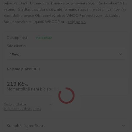
lahvičky: 10ml Určeno pro: klasické potahování stylem "ústa-plíce" MTL
vaping Sladká, tropická chuť zralého manga zasáhne všechny milovníky
exotického ovoce Oblíbený výrobce WHOOP představuje rozsáhlou
řadu hotových e-liquidů WHOOP pr...
celý popis
Dostupnost
na dotaz
Síla nikotinu
Nejsme plátci DPH
219 Kč
/
ks
Momentálně není k dispozici
Číslo produktu:
-4
Hlídat cenu / dostupnost
Kompletní specifikace