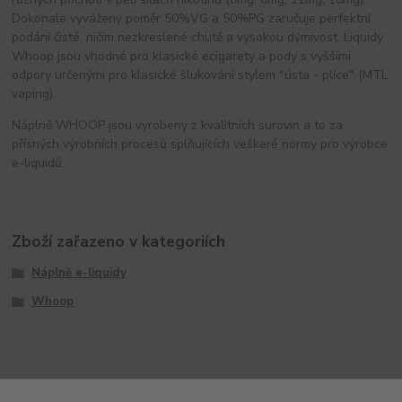
Dokonale vyvážený poměr 50%VG a 50%PG zaručuje perfektní
podání čisté, ničím nezkreslené chutě a vysokou dýmivost. Liquidy
Whoop jsou vhodné pro klasické ecigarety a pody s vyššími
odpory určenými pro klasické šlukování stylem "ústa - plíce" (MTL
vaping).
Náplně WHOOP jsou vyrobeny z kvalitních surovin a to za
přísných výrobních procesů splňujících veškeré normy pro výrobce
e-liquidů.
Zboží zařazeno v kategoriích
Náplně e-liquidy
Whoop