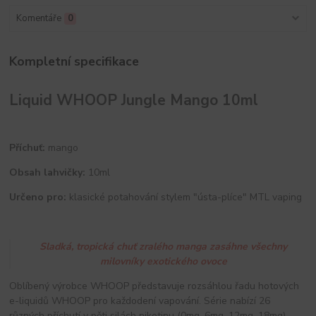
Komentáře
0
Kompletní specifikace
Liquid WHOOP Jungle Mango 10ml
Příchuť:
mango
Obsah lahvičky:
10ml
Určeno pro:
klasické potahování stylem "ústa-plíce" MTL vaping
Sladká, tropická chuť zralého manga zasáhne všechny
milovníky exotického ovoce
Oblíbený výrobce WHOOP představuje rozsáhlou řadu hotových
e-liquidů WHOOP pro každodení vapování. Série nabízí 26
různých příchutí v pěti silách nikotinu (0mg, 6mg, 12mg, 18mg).