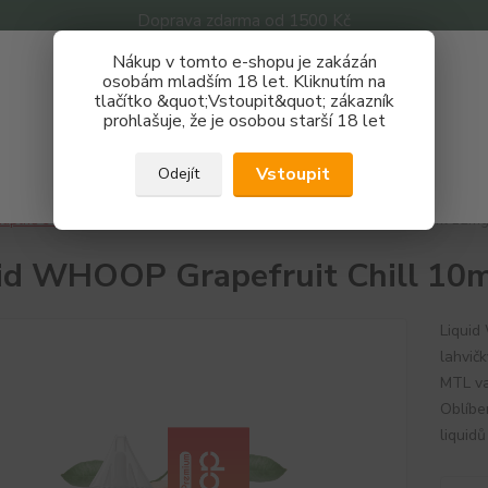
Doprava zdarma od 1500 Kč
Nákup v tomto e-shopu je zakázán
Získej slevu 3%
osobám mladším 18 let. Kliknutím na
tlačítko &quot;Vstoupit&quot; zákazník
Zaregistruj se a nakupuj se slevou právě teď!
Nevíte
prohlašuje, že je osobou starší 18 let
Hledat
733 
REGISTRAČNÍ FORMULÁŘ
Po - P
Vstoupit
Odejít
Zavřít
áplně e-liquidy
Whoop
Liquid WHOOP Grapefruit Chill 10ml 12m
id WHOOP Grapefruit Chill 10
Liquid
lahvič
MTL va
Oblíbe
liquid