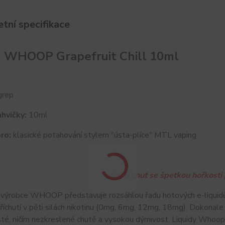
tní specifikace
d WHOOP Grapefruit Chill 10ml
rep
hvičky:
10ml
ro:
klasické potahování stylem "ústa-plíce" MTL vaping
Svěží chuť se špetkou hořkosti
 výrobce WHOOP představuje rozsáhlou řadu hotových e-liquid
příchutí v pěti silách nikotinu (0mg, 6mg, 12mg, 18mg). Dokon
sté, ničím nezkreslené chutě a vysokou dýmivost. Liquidy Whoop 