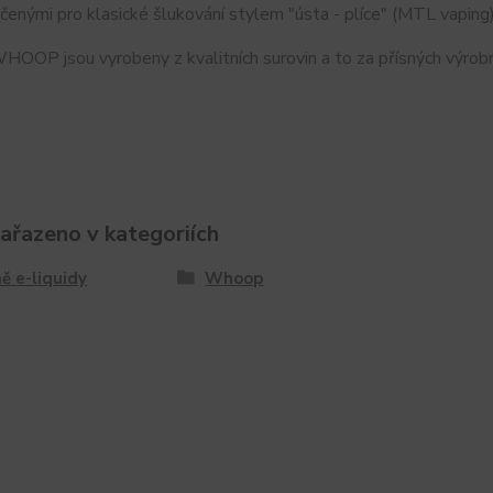
čenými pro klasické šlukování stylem "ústa - plíce" (MTL vaping)
OOP jsou vyrobeny z kvalitních surovin a to za přísných výrobn
zařazeno v kategoriích
ě e-liquidy
Whoop