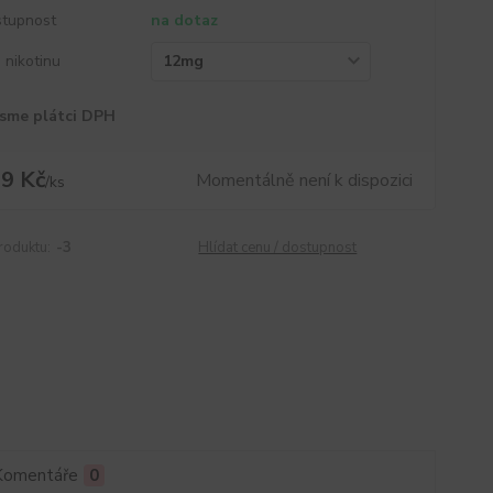
tupnost
na dotaz
a nikotinu
sme plátci DPH
9 Kč
Momentálně není k dispozici
/
ks
roduktu:
-3
Hlídat cenu / dostupnost
Komentáře
0