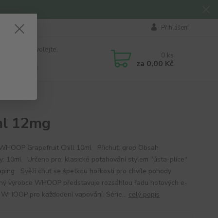
Přihlášení
 si rady? Zavolejte.
0
ks
184 411
za
0,00 Kč
á 8:00 - 16:00
g
ml 12mg
 WHOOP Grapefruit Chill 10ml Příchuť: grep Obsah
ky: 10ml Určeno pro: klasické potahování stylem "ústa-plíce"
ping Svěží chuť se špetkou hořkosti pro chvíle pohody
ný výrobce WHOOP představuje rozsáhlou řadu hotových e-
ů WHOOP pro každodení vapování. Série...
celý popis