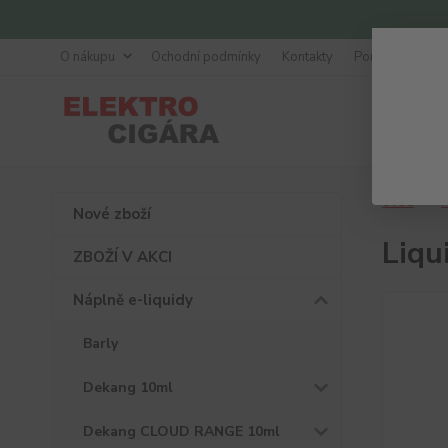
O nákupu
Ochodní podmínky
Kontakty
Poradna
Úvod
N
Nové zboží
Liqu
ZBOŽÍ V AKCI
Náplně e-liquidy
Barly
Dekang 10ml
Dekang CLOUD RANGE 10ml