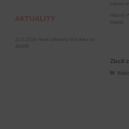
odpory ur
Náplně WH
AKTUALITY
liquidů.
21.5.2026 Nově zařazeny tři krásky od
SMOK
Zboží 
Nápln