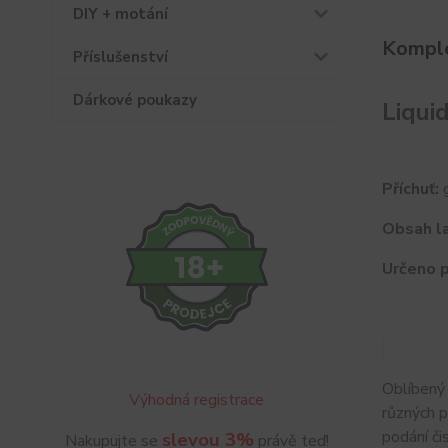
DIY + motání
Komple
Příslušenství
Dárkové poukazy
Liqui
Příchuť:
g
Obsah la
Určeno p
Oblíbený
Výhodná registrace
různých 
podání či
slevou 3%
Nakupujte se
právě teď!