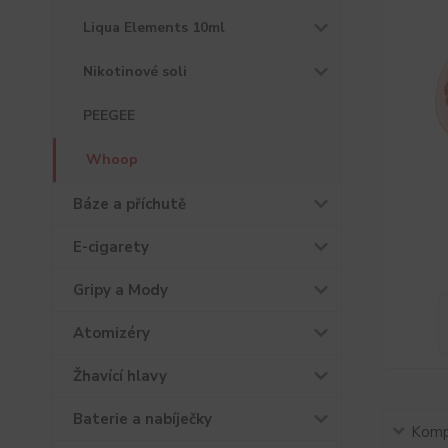
Liqua Elements 10ml
Nikotinové soli
PEEGEE
Whoop
Báze a příchutě
E-cigarety
Gripy a Mody
Atomizéry
Žhavící hlavy
Baterie a nabíječky
Kompl