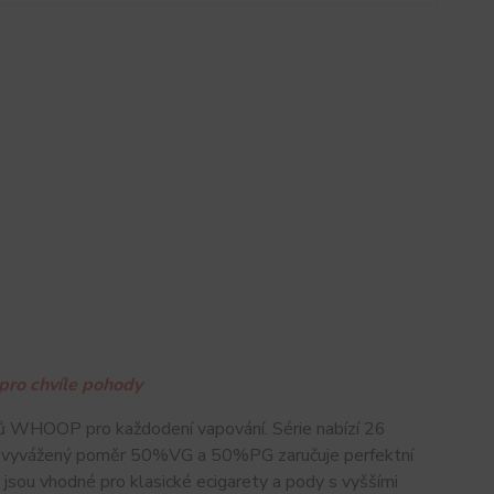
 pro chvíle pohody
ů WHOOP pro každodení vapování. Série nabízí 26
ale vyvážený poměr 50%VG a 50%PG zaručuje perfektní
jsou vhodné pro klasické ecigarety a pody s vyššími