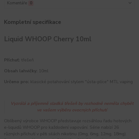
Komentáře
0
Kompletní specifikace
Liquid WHOOP Cherry 10ml
Příchuť:
třešeň
Obsah lahvičky:
10ml
Určeno pro:
klasické potahování stylem "ústa-plíce" MTL vaping
Vyzrálá a příjemně sladká třešeň by rozhodně neměla chybět
ve vašem výběru ovocných příchutí
Oblíbený výrobce WHOOP představuje rozsáhlou řadu hotových
e-liquidů WHOOP pro každodení vapování. Série nabízí 26
různých příchutí v pěti silách nikotinu (0mg, 6mg, 12mg, 18mg).