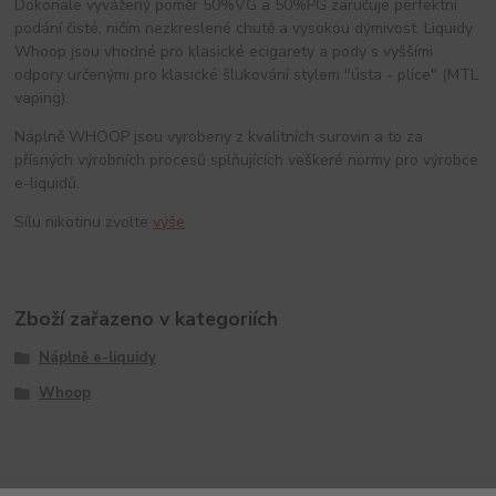
Dokonale vyvážený poměr 50%VG a 50%PG zaručuje perfektní
podání čisté, ničím nezkreslené chutě a vysokou dýmivost. Liquidy
Whoop jsou vhodné pro klasické ecigarety a pody s vyššími
odpory určenými pro klasické šlukování stylem "ústa - plíce" (MTL
vaping).
Náplně WHOOP jsou vyrobeny z kvalitních surovin a to za
přísných výrobních procesů splňujících veškeré normy pro výrobce
e-liquidů.
Sílu nikotinu zvolte
výše
Zboží zařazeno v kategoriích
Náplně e-liquidy
Whoop