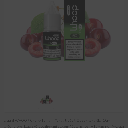
Liquid WHOOP Cherry 10ml Příchuť: třešeň Obsah lahvičky: 10ml
Určeno pro: klasické potahování stylem "ústa-plíce" MTL vaping Vyzrálá