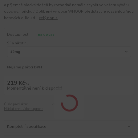
a příjemně sladká třešeň by rozhodně neměla chybět ve vašem výběru
ovocných příchutí Oblíbený výrobce WHOOP představuje rozsáhlou řadu
hotových e-liquid...
celý popis
Dostupnost
na dotaz
Síla nikotinu
Nejsme plátci DPH
219 Kč
/
ks
Momentálně není k dispozici
Číslo produktu:
-3
Hlídat cenu / dostupnost
Kompletní specifikace