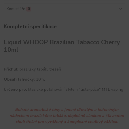
Komentáře
0
Kompletní specifikace
Liquid WHOOP Brazilian Tabacco Cherry
10ml
Příchuť:
brazilský tabák, třešeň
Obsah lahvičky:
10ml
Určeno pro:
klasické potahování stylem "ústa-plíce" MTL vaping
Bohaté aromatické tóny s jemně dřevitým a kořeněným
nádechem brazilského tabáku, doplněné sladkou a šťavnatou
chutí třešní pro vyvážený a komplexní chuťový zážitek.