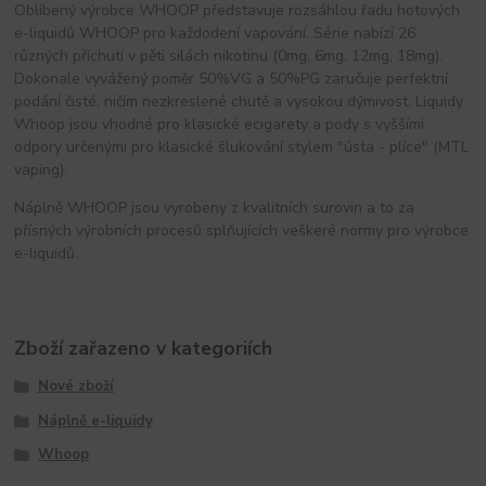
Oblíbený výrobce WHOOP představuje rozsáhlou řadu hotových
e-liquidů WHOOP pro každodení vapování. Série nabízí 26
různých příchutí v pěti silách nikotinu (0mg, 6mg, 12mg, 18mg).
Dokonale vyvážený poměr 50%VG a 50%PG zaručuje perfektní
podání čisté, ničím nezkreslené chutě a vysokou dýmivost. Liquidy
Whoop jsou vhodné pro klasické ecigarety a pody s vyššími
odpory určenými pro klasické šlukování stylem "ústa - plíce" (MTL
vaping).
Náplně WHOOP jsou vyrobeny z kvalitních surovin a to za
přísných výrobních procesů splňujících veškeré normy pro výrobce
e-liquidů.
Zboží zařazeno v kategoriích
Nové zboží
Náplně e-liquidy
Whoop