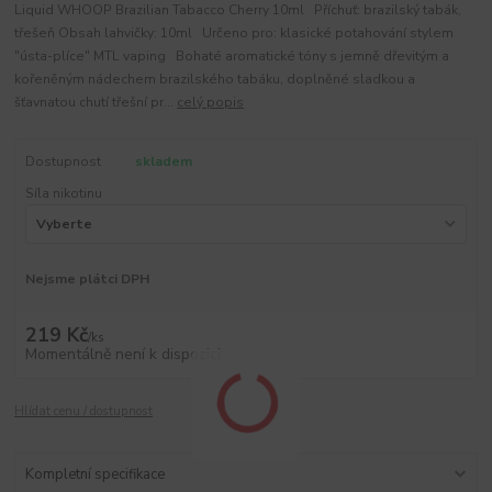
Liquid WHOOP Brazilian Tabacco Cherry 10ml Příchuť: brazilský tabák,
třešeň Obsah lahvičky: 10ml Určeno pro: klasické potahování stylem
"ústa-plíce" MTL vaping Bohaté aromatické tóny s jemně dřevitým a
kořeněným nádechem brazilského tabáku, doplněné sladkou a
šťavnatou chutí třešní pr...
celý popis
Dostupnost
skladem
Síla nikotinu
Nejsme plátci DPH
219 Kč
/
ks
Momentálně není k dispozici
Hlídat cenu / dostupnost
Kompletní specifikace