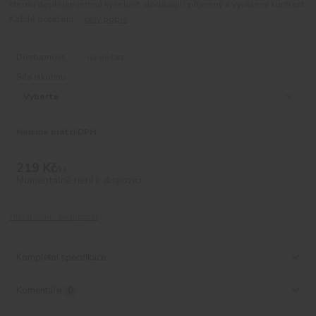
kterou doplňuje jemná kyselost, dodávající příjemný a vyvážený kontrast.
Každé potažení ...
celý popis
Dostupnost
na dotaz
Síla nikotinu
Nejsme plátci DPH
219 Kč
/
ks
Momentálně není k dispozici
Hlídat cenu / dostupnost
Kompletní specifikace
Komentáře
0