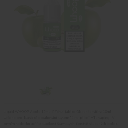
Liquid WHOOP Apple 10ml Příchuť: jablko Obsah lahvičky: 10ml
Určeno pro: klasické potahování stylem "ústa-plíce" MTL vaping V
prvním nádechu ucítíte sladkost šťavnatých, čerstvě sklizených jablek,