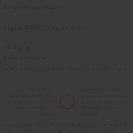
Kompletní specifikace
Liquid WHOOP Apple 10ml
Příchuť:
jablko
Obsah lahvičky:
10ml
Určeno pro:
klasické potahování stylem "ústa-plíce" MTL vaping
V prvním nádechu ucítíte sladkost šťavnatých, čerstvě
sklizených jablek, kterou doplňuje jemná kyselost, dodávající
příjemný a vyvážený kontrast. Každé potažení připomene
křupavý zážitek z kousnutí do zralého jablka s náznaky
hruškových a medových tónů
Oblíbený výrobce WHOOP představuje rozsáhlou řadu hotových
e-liquidů WHOOP pro každodení vapování. Série nabízí 26