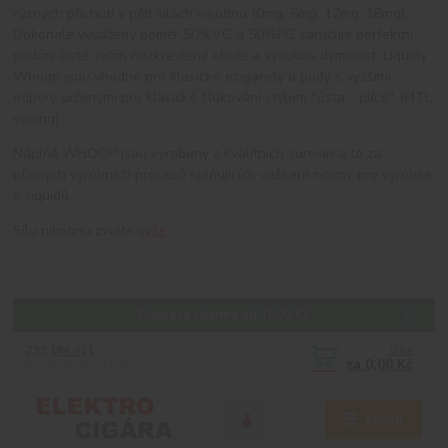
různých příchutí v pěti silách nikotinu (0mg, 6mg, 12mg, 18mg).
Dokonale vyvážený poměr 50%VG a 50%PG zaručuje perfektní
podání čisté, ničím nezkreslené chutě a vysokou dýmivost. Liquidy
Whoop jsou vhodné pro klasické ecigarety a pody s vyššími
odpory určenými pro klasické šlukování stylem "ústa - plíce" (MTL
vaping).
Náplně WHOOP jsou vyrobeny z kvalitních surovin a to za
přísných výrobních procesů splňujících veškeré normy pro výrobce
e-liquidů.
Sílu nikotinu zvolte
výše
Doprava zdarma od 1500 Kč
0
ks
733 184 411
za
0,00 Kč
Po - Pá 8:00 - 16:00
Menu