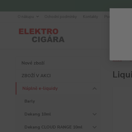
O nákupu
Ochodní podmínky
Kontakty
Poradna
Úvod
N
Nové zboží
Liqu
ZBOŽÍ V AKCI
Náplně e-liquidy
Barly
Dekang 10ml
Dekang CLOUD RANGE 10ml