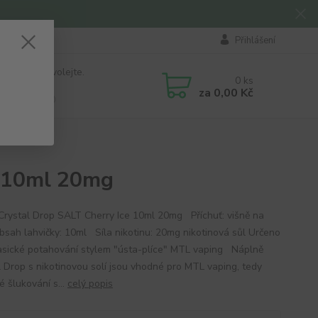
Přihlášení
 si rady? Zavolejte.
0
ks
184 411
za
0,00 Kč
á 8:00 - 16:00
e 10ml 20mg
 Crystal Drop SALT Cherry Ice 10ml 20mg Příchuť: višně na
bsah lahvičky: 10ml Síla nikotinu: 20mg nikotinová sůl Určeno
lasické potahování stylem "ústa-plíce" MTL vaping Náplně
l Drop s nikotinovou solí jsou vhodné pro MTL vaping, tedy
é šlukování s...
celý popis