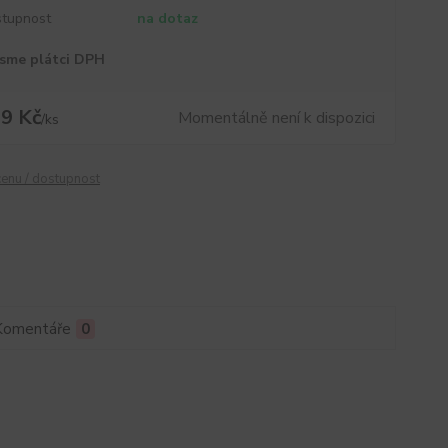
tupnost
na dotaz
sme plátci DPH
9 Kč
Momentálně není k dispozici
/
ks
cenu / dostupnost
Komentáře
0