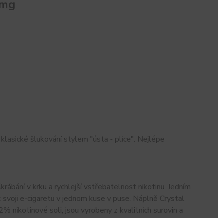
0mg
klasické šlukování stylem "ústa - plíce". Nejlépe
krábání v krku a rychlejší vstřebatelnost nikotinu. Jedním
svoji e-cigaretu v jednom kuse v puse. Náplně Crystal
otinové soli, jsou vyrobeny z kvalitních surovin a