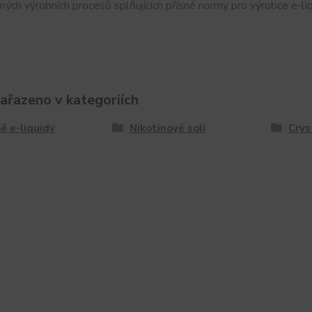
sných výrobních procesů splňujících přísné normy pro výrobce e-liq
zařazeno v kategoriích
ě e-liquidy
Nikotinové soli
Crys