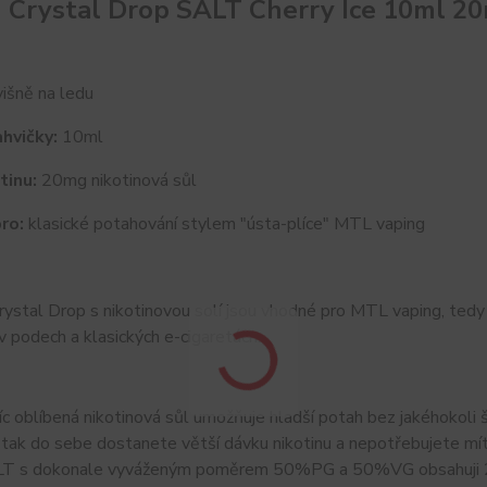
d Crystal Drop SALT Cherry Ice 10ml 2
išně na ledu
hvičky:
10ml
tinu:
20mg nikotinová sůl
ro:
klasické potahování stylem "ústa-plíce" MTL vaping
ystal Drop s nikotinovou solí jsou vhodné pro MTL vaping, tedy 
v podech a klasických e-cigaretách.
íc oblíbená nikotinová sůl umožňuje hladší potah bez jakéhokoli š
ak do sebe dostanete větší dávku nikotinu a nepotřebujete mít 
T s dokonale vyváženým poměrem 50%PG a 50%VG obsahuji 2% nik