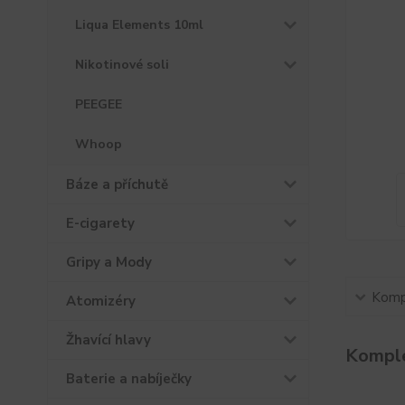
Liqua Elements 10ml
Nikotinové soli
PEEGEE
Whoop
Báze a příchutě
E-cigarety
Gripy a Mody
Kompl
Atomizéry
Žhavící hlavy
Komple
Baterie a nabíječky