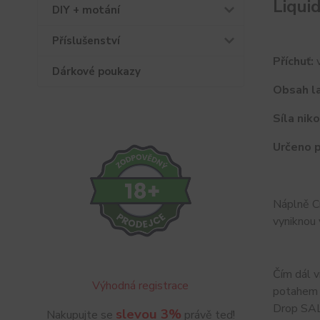
Liqui
DIY + motání
Příslušenství
Příchuť:
v
Dárkové poukazy
Obsah la
Síla niko
Určeno p
Náplně Cr
vyniknou 
Čím dál v
Výhodná registrace
potahem t
Drop SAL
slevou 3%
Nakupujte se
právě teď!