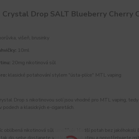
d Crystal Drop SALT Blueberry Cherry
orůvka, višeň, brusinky
hvičky:
10ml
tinu:
20mg nikotinová sůl
ro:
klasické potahování stylem "ústa-plíce" MTL vaping
ystal Drop s nikotinovou solí jsou vhodné pro MTL vaping, tedy 
v podech a klasických e-cigaretách.
íc oblíbená nikotinová sůl umožňuje hladší potah bez jakéhokoli š
ak do sebe dostanete větší dávku nikotinu a nepotřebujete mít 