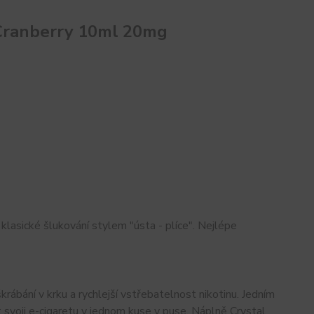
 Cranberry 10ml 20mg
klasické šlukování stylem "ústa - plíce". Nejlépe
krábání v krku a rychlejší vstřebatelnost nikotinu. Jedním
svoji e-cigaretu v jednom kuse v puse. Náplně Crystal