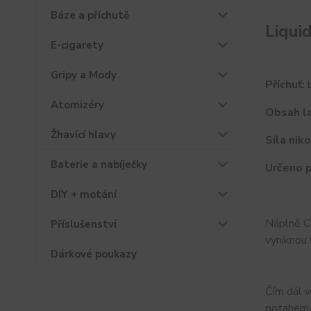
Báze a příchutě
Liqui
E-cigarety
Gripy a Mody
Příchuť:
b
Atomizéry
Obsah la
Žhavící hlavy
Síla niko
Baterie a nabíječky
Určeno p
DIY + motání
Náplně Cr
Příslušenství
vyniknou 
Dárkové poukazy
Čím dál v
potahem t