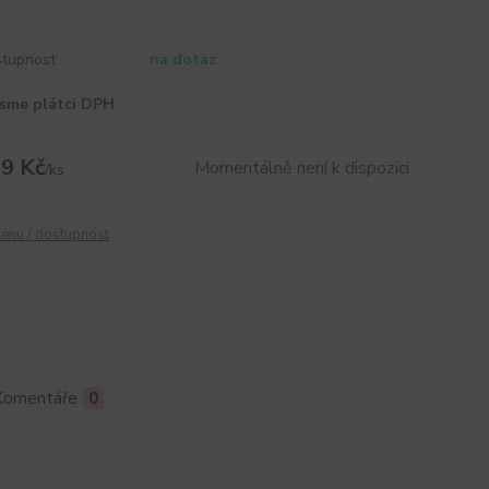
tupnost
na dotaz
sme plátci DPH
9 Kč
Momentálně není k dispozici
/
ks
cenu / dostupnost
Komentáře
0