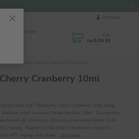
Přihlášení
 si rady? Zavolejte.
0
ks
184 411
za
0,00 Kč
á 8:00 - 16:00
op SALT Blueberry Cherry Cranberry 10ml 20mg
 Cherry Cranberry 10ml
 Crystal Drop SALT Blueberry Cherry Cranberry 10ml 20mg
: borůvka, višeň, brusinky Obsah lahvičky: 10ml Síla nikotinu:
ikotinová sůl Určeno pro: klasické potahování stylem "ústa-
 MTL vaping Náplně Crystal Drop s nikotinovou solí jsou
 pro MTL vaping, tedy klasic...
celý popis