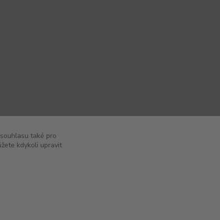
 souhlasu také pro
žete kdykoli upravit
Vytvořeno na
Eshop-rychle.cz