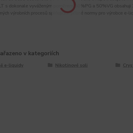
T s dokonale vyváženým poměrem 50%PG a 50%VG obsahuji 2% nik
sných výrobních procesů splňujících přísné normy pro výrobce e-liq
zařazeno v kategoriích
ě e-liquidy
Nikotinové soli
Crys