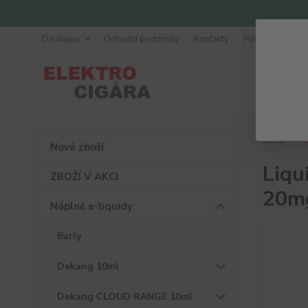
O nákupu
Ochodní podmínky
Kontakty
Poradna
Úvod
N
Nové zboží
Liqu
ZBOŽÍ V AKCI
20m
Náplně e-liquidy
Barly
Dekang 10ml
Dekang CLOUD RANGE 10ml