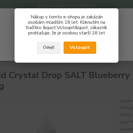
Doprava zdarma od 1500 Kč
Nákup v tomto e-shopu je zakázán
Získej slevu 3%
osobám mladším 18 let. Kliknutím na
tlačítko &quot;Vstoupit&quot; zákazník
Zaregistruj se a nakupuj se slevou právě teď!
Nevíte
prohlašuje, že je osobou starší 18 let
Hledat
733 
REGISTRAČNÍ FORMULÁŘ
Po - P
Vstoupit
Odejít
Zavřít
áplně e-liquidy
Nikotinové soli
Crystal Drop
Liquid Crystal Dr
id Crystal Drop SALT Blueberry
g
Liquid
Příchuť
20mg n
plíce"
vhodné