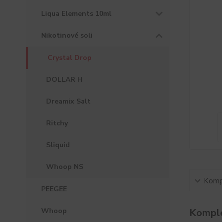
Liqua Elements 10ml
Nikotinové soli
Crystal Drop
DOLLAR H
Dreamix Salt
Ritchy
Sliquid
Whoop NS
Kompl
PEEGEE
Whoop
Komple