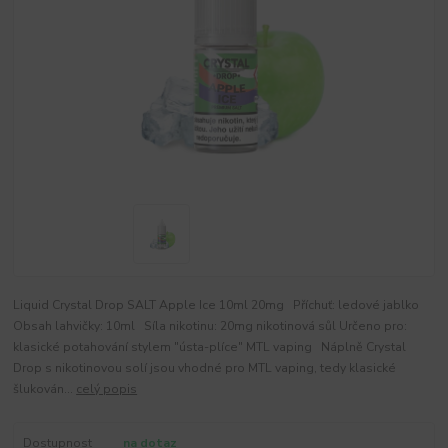
Liquid Crystal Drop SALT Apple Ice 10ml 20mg Příchuť: ledové jablko
Obsah lahvičky: 10ml Síla nikotinu: 20mg nikotinová sůl Určeno pro:
klasické potahování stylem "ústa-plíce" MTL vaping Náplně Crystal
Drop s nikotinovou solí jsou vhodné pro MTL vaping, tedy klasické
šlukován...
celý popis
Dostupnost
na dotaz