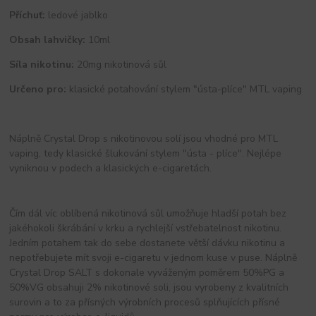
Příchuť:
ledové jablko
Obsah lahvičky:
10ml
Síla nikotinu:
20mg nikotinová sůl
Určeno pro:
klasické potahování stylem "ústa-plíce" MTL vaping
Náplně Crystal Drop s nikotinovou solí jsou vhodné pro MTL
vaping, tedy klasické šlukování stylem "ústa - plíce". Nejlépe
vyniknou v podech a klasických e-cigaretách.
Čím dál víc oblíbená nikotinová sůl umožňuje hladší potah bez
jakéhokoli škrábání v krku a rychlejší vstřebatelnost nikotinu.
Jedním potahem tak do sebe dostanete větší dávku nikotinu a
nepotřebujete mít svoji e-cigaretu v jednom kuse v puse. Náplně
Crystal Drop SALT s dokonale vyváženým poměrem 50%PG a
50%VG obsahuji 2% nikotinové soli, jsou vyrobeny z kvalitních
surovin a to za přísných výrobních procesů splňujících přísné