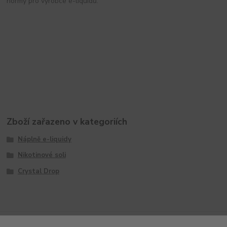
normy pro výrobce e-liquidů.
Zboží zařazeno v kategoriích
Náplně e-liquidy
Nikotinové soli
Crystal Drop