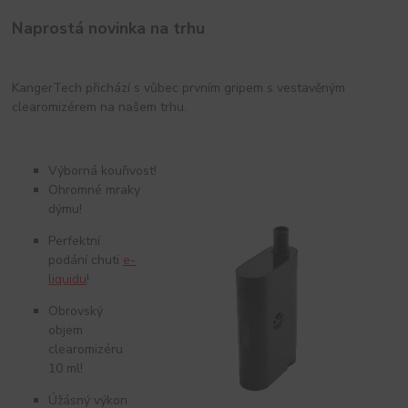
Naprostá novinka na trhu
KangerTech přichází s vůbec prvním gripem s vestavěným
clearomizérem na našem trhu.
Výborná kouřivost!
Ohromné mraky
dýmu!
Perfektní
podání chuti
e-
liquidu
!
Obrovský
objem
clearomizéru
10 ml!
Úžásný výkon