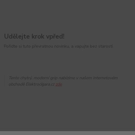
Udělejte krok vpřed!
Pořiďte si tuto převratnou novinku, a vapujte bez starostí.
Tento chytrý, moderní grip nabízíme v našem internetovém
obchodě Elektrocigara.cz
zde