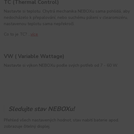
TC (Thermal Control)
Nastavte si teplotu. Chytrá mechanika NEBOXu sama pohlídá, aby
nedocházelo k přepalování, nebo suchému pálení v clearomizéru,
nastavenou teplotu sama nepřekročí.
Co to je TC? ...
více
VW ( Variable Wattage)
Nastavte si výkon NEBOXu podle svých potřeb od 7 - 60 W.
Sledujte stav NEBOXu!
Přehled všech nastavených hodnot, stav nabití baterie apod.
zobrazuje čitelný displej.