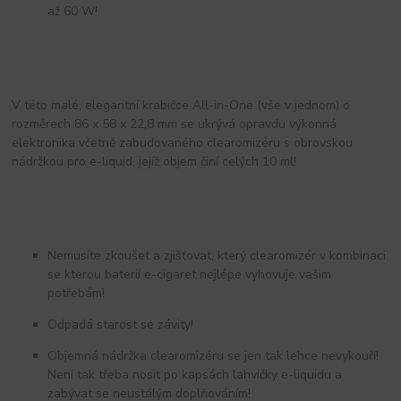
až 60 W!
V této malé, elegantní krabičce All-in-One (vše v jednom) o
rozměrech 86 x 58 x 22,8 mm se ukrývá opravdu výkonná
elektronika včetně zabudovaného clearomizéru s obrovskou
nádržkou pro e-liquid, jejíž objem činí celých 10 ml!
Nemusíte zkoušet a zjišťovat, který clearomizér v kombinaci
se kterou baterií e-cigaret nejlépe vyhovuje vašim
potřebám!
Odpadá starost se závity!
Objemná nádržka clearomizéru se jen tak lehce nevykouří!
Není tak třeba nosit po kapsách lahvičky e-liquidu a
zabývat se neustálým doplňováním!