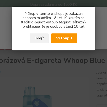
Doprava zdarma od 1500 Kč
Nákup v tomto e-shopu je zakázán
Získej slevu 3%
osobám mladším 18 let. Kliknutím na
tlačítko &quot;Vstoupit&quot; zákazník
Zaregistruj se a nakupuj se slevou právě teď!
Nevíte
prohlašuje, že je osobou starší 18 let
Hledat
733 
REGISTRAČNÍ FORMULÁŘ
Po - P
Vstoupit
Odejít
Zavřít
-cigarety
Jednorázová E-cigareta Whoop Blue
orázová E-cigareta Whoop Blue
Jednor
kombin
doplňv
takže 
cigare