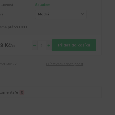
tupnost
Skladem
va
sme plátci DPH
9 Kč
Přidat do košíku
/
ks
roduktu:
-2
Hlídat cenu / dostupnost
Komentáře
0