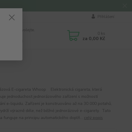
Přihlášení
 si rady? Zavolejte.
0
ks
184 411
za
0,00 Kč
á 8:00 - 16:00
ázová E-cigareta Whoop Elektronická cigareta, která
uje jednoduchost jednorázového zařízení s možností
ání e-liquidu. Zařízení je konstruováno až na 30 000 potahů,
vydrží výrazně déle, než běžné jednorázové e-cigarety. Tato
ta funguje na principu automatického doplň...
celý popis