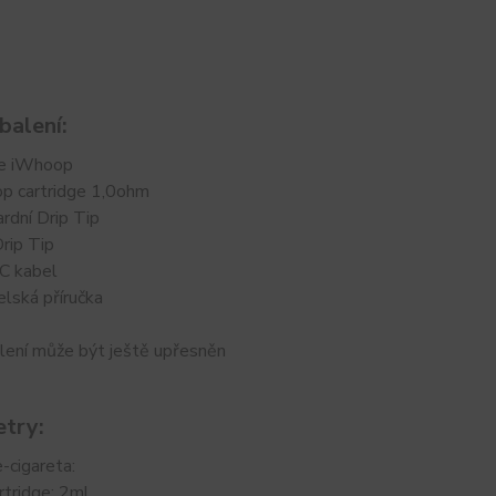
balení:
ie iWhoop
p cartridge 1,0ohm
rdní Drip Tip
rip Tip
C kabel
elská příručka
lení může být ještě upřesněn
try:
-cigareta:
rtridge: 2ml