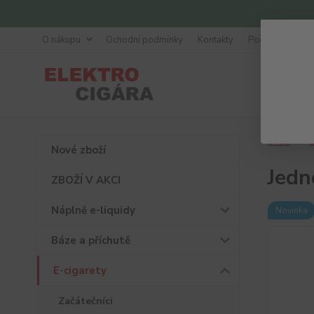
O nákupu
Ochodní podmínky
Kontakty
Poradna
Úvod
E
Nové zboží
Jedn
ZBOŽÍ V AKCI
Náplně e-liquidy
Novinka
Báze a příchutě
E-cigarety
Začátečníci