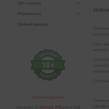
DIY + motání
Jedno
Příslušenství
Dárkové poukazy
Elektroni
konstruov
Tato ciga
nakloníte
Celkově j
výraznějš
celodenní
Zařízení 
Výhodná registrace
Whoop je 
náklady 
slevou 3%
Nakupujte se
právě teď!