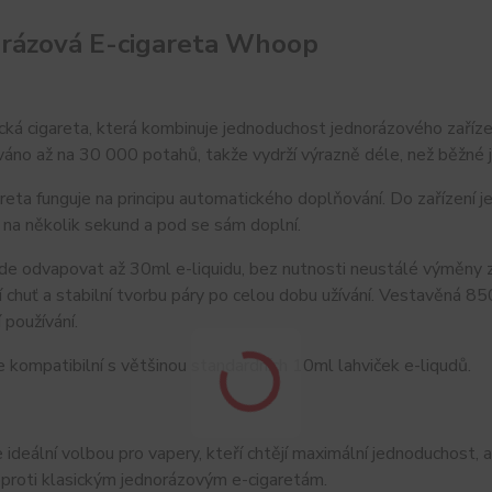
rázová E-cigareta Whoop
cká cigareta, která kombinuje jednoduchost jednorázového zařízen
áno až na 30 000 potahů, takže vydrží výrazně déle, než běžné 
reta funguje na principu automatického doplňování. Do zařízení 
 na několik sekund a pod se sám doplní.
de odvapovat až 30ml e-liquidu, bez nutnosti neustálé výměny zař
í chuť a stabilní tvorbu páry po celou dobu užívání. Vestavěná
 používání.
je kompatibilní s většinou standardních 10ml lahviček e-liqudů.
ideální volbou pro vapery, kteří chtějí maximální jednoduchost, a
oproti klasickým jednorázovým e-cigaretám.