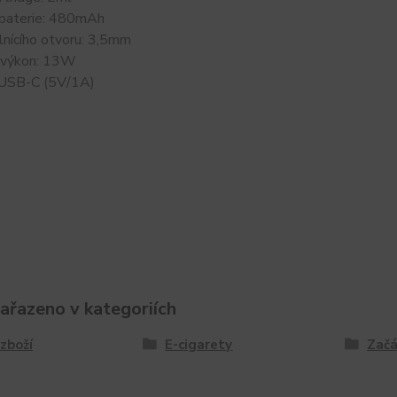
 baterie: 480mAh
lnícího otvoru: 3,5mm
 výkon: 13W
: USB-C (5V/1A)
zařazeno v kategoriích
zboží
E-cigarety
Začá