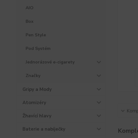
AIO
Box
Pen Style
Pod Systém
Jednorázové e-cigarety
Značky
Gripy a Mody
Atomizéry
Kompl
Žhavící hlavy
Baterie a nabíječky
Komple