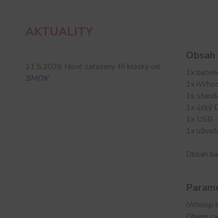
AKTUALITY
Obsah 
21.5.2026 Nově zařazeny tři krásky od
1x bater
SMOK
1x iWhoo
1s standa
1x úzký D
1x USB -
1x uživat
Obsah ba
Parame
iWhoop e
Objem ca