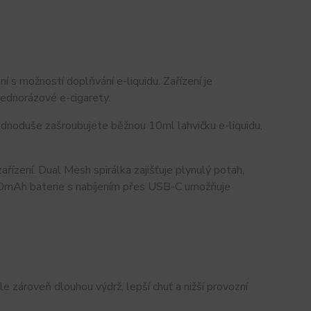
í s možností doplňvání e-liquidu. Zařízení je
jednorázové e-cigarety.
jednoduše zašroubujete běžnou 10ml lahvičku e-liquidu,
ízení. Dual Mesh spirálka zajišťuje plynulý potah,
 850mAh baterie s nabíjením přes USB-C umožňuje
le zároveň dlouhou výdrž, lepší chuť a nižší provozní