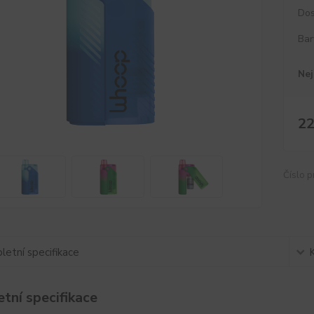
Dos
Bar
Nej
22
Číslo p
etní specifikace
tní specifikace