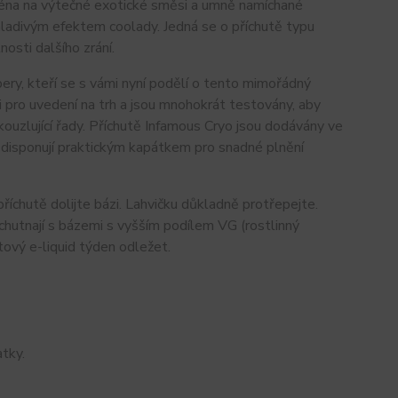
ména na výtečné exotické směsi a umně namíchané
hladivým efektem coolady. Jedná se o příchutě typu
osti dalšího zrání.
ery, kteří se s vámi nyní podělí o tento mimořádný
i pro uvedení na trh a jsou mnohokrát testovány, aby
ouzlující řady. Příchutě Infamous Cryo jsou dodávány ve
y disponují praktickým kapátkem pro snadné plnění
íchutě dolijte bázi. Lahvičku důkladně protřepejte.
hutnají s bázemi s vyšším podílem VG (rostlinný
ový e-liquid týden odležet.
tky.