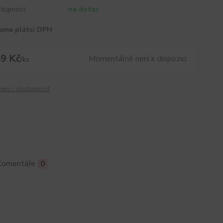
tupnost
na dotaz
sme plátci DPH
9 Kč
Momentálně není k dispozici
/
ks
cenu / dostupnost
Komentáře
0