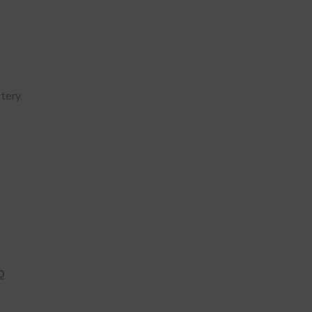
tery.
O