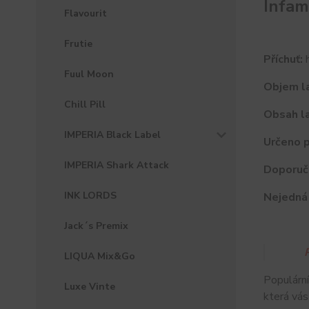
Infam
Flavourit
Frutie
Příchuť:
h
Fuul Moon
Objem la
Chill Pill
Obsah la
IMPERIA Black Label
Určeno p
IMPERIA Shark Attack
Doporuč
INK LORDS
Nejedná 
Jack´s Premix
LIQUA Mix&Go
Populární
Luxe Vinte
která vás