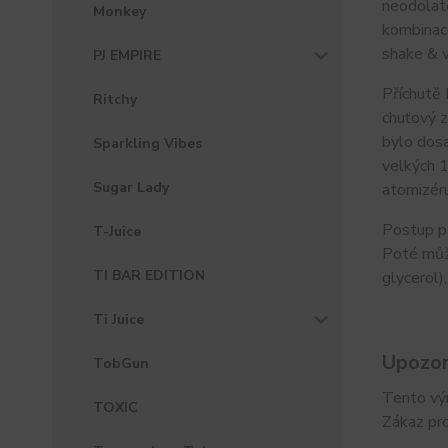
neodolat
Monkey
kombinace
shake & v
PJ EMPIRE
Příchutě 
Ritchy
chuťový z
bylo dosa
Sparkling Vibes
velkých 1
Sugar Lady
atomizéru
Postup př
T-Juice
Poté může
TI BAR EDITION
glycerol)
Ti Juice
Upozor
TobGun
Tento výr
TOXIC
Zákaz pr