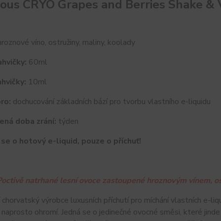
ous CRYO Grapes and Berries Shake &
roznové víno, ostružiny, maliny, koolady
hvičky:
60ml
hvičky:
10ml
ro:
dochucování základních bází pro tvorbu vlastního e-liquidu
ená doba zrání:
týden
se o hotový e-liquid, pouze o příchuť!
Poctivě natrhané lesní ovoce zastoupené hroznovým vínem, o
 chorvatský výrobce luxusních příchutí pro míchání vlastních e-l
 naprosto ohromí. Jedná se o jedinečné ovocné směsi, které jinde