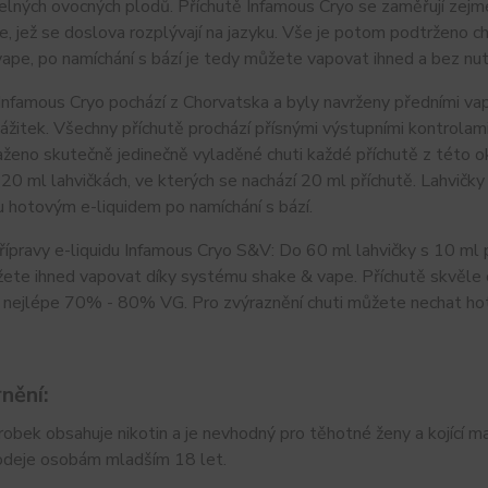
elných ovocných plodů. Příchutě Infamous Cryo se zaměřují zej
, jež se doslova rozplývají na jazyku. Vše je potom podtrženo c
ape, po namíchání s bází je tedy můžete vapovat ihned a bez nutn
Infamous Cryo pochází z Chorvatska a byly navrženy předními vap
ážitek. Všechny příchutě prochází přísnými výstupními kontrolam
ženo skutečně jedinečně vyladěné chuti každé příchutě z této ok
20 ml lahvičkách, ve kterých se nachází 20 ml příchutě. Lahvičk
 hotovým e-liquidem po namíchání s bází.
ípravy e-liquidu Infamous Cryo S&V: Do 60 ml lahvičky s 10 ml př
te ihned vapovat díky systému shake & vape. Příchutě skvěle c
, nejlépe 70% - 80% VG. Pro zvýraznění chuti můžete nechat hot
nění:
obek obsahuje nikotin a je nevhodný pro těhotné ženy a kojící ma
odeje osobám mladším 18 let.