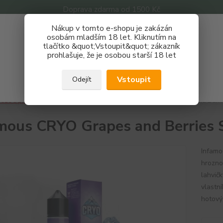
Doprava zdarma od 1500 Kč
Nákup v tomto e-shopu je zakázán
Získej slevu 3%
osobám mladším 18 let. Kliknutím na
tlačítko &quot;Vstoupit&quot; zákazník
Zaregistruj se a nakupuj se slevou právě teď!
Nevíte
prohlašuje, že je osobou starší 18 let
Hledat
733 
REGISTRAČNÍ FORMULÁŘ
Po - P
Vstoupit
Odejít
Zavřít
áze a příchutě
Příchutě
CRYO
Infamous CRYO Grapes and Berri
mous CRYO Grapes and Berries 
Infamo
hrozno
lahvič
vlastn
hotový 