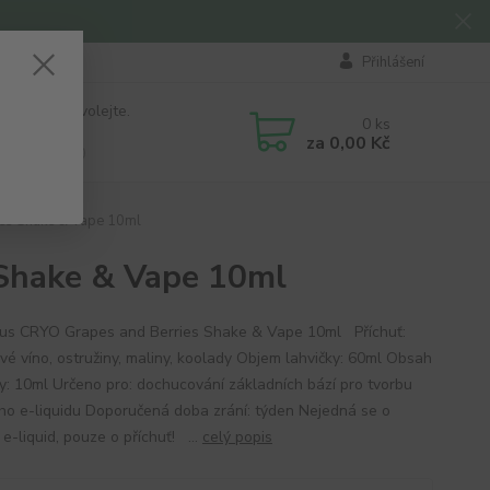
Přihlášení
 si rady? Zavolejte.
0
ks
184 411
za
0,00 Kč
á 8:00 - 16:00
es Shake & Vape 10ml
Shake & Vape 10ml
us CRYO Grapes and Berries Shake & Vape 10ml Příchuť:
vé víno, ostružiny, maliny, koolady Objem lahvičky: 60ml Obsah
ky: 10ml Určeno pro: dochucování základních bází pro tvorbu
ího e-liquidu Doporučená doba zrání: týden Nejedná se o
e-liquid, pouze o příchuť! ...
celý popis