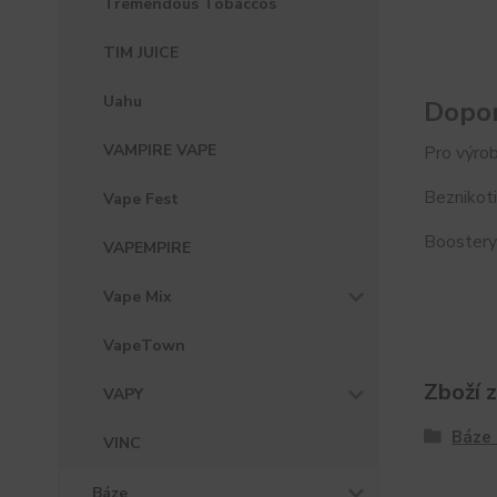
Tremendous Tobaccos
TIM JUICE
Uahu
Dopor
VAMPIRE VAPE
Pro výrob
Beznikoti
Vape Fest
Boostery 
VAPEMPIRE
Vape Mix
VapeTown
Zboží 
VAPY
Báze 
VINC
Báze