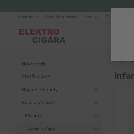
O nákupu
Ochodní podmínky
Kontakty
Poradna
Úvod
B
Nové zboží
Infa
ZBOŽÍ V AKCI
Náplně e-liquidy
Báze a příchutě
Příchutě
Adam´s Vape