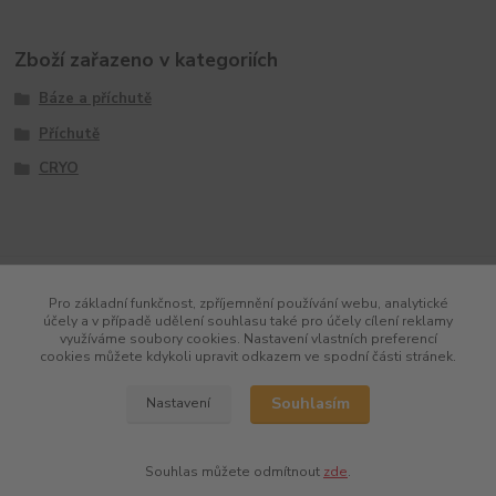
Zboží zařazeno v kategoriích
Báze a příchutě
Příchutě
CRYO
Pro základní funkčnost, zpříjemnění používání webu, analytické
účely a v případě udělení souhlasu také pro účely cílení reklamy
využíváme soubory cookies. Nastavení vlastních preferencí
cookies můžete kdykoli upravit odkazem ve spodní části stránek.
Souhlasím
Nastavení
Souhlas můžete odmítnout
zde
.
Vytvořeno na
Eshop-rychle.cz