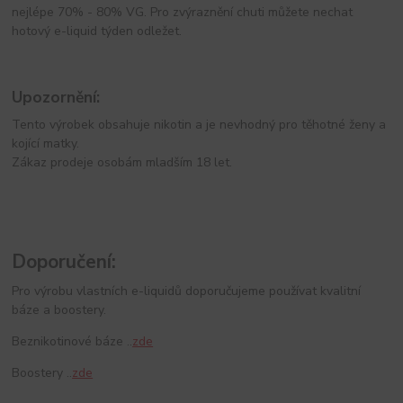
nejlépe 70% - 80% VG. Pro zvýraznění chuti můžete nechat
hotový e-liquid týden odležet.
Upozornění:
Tento výrobek obsahuje nikotin a je nevhodný pro těhotné ženy a
kojící matky.
Zákaz prodeje osobám mladším 18 let.
Doporučení:
Pro výrobu vlastních e-liquidů doporučujeme používat kvalitní
báze a boostery.
Beznikotinové báze ..
zde
Boostery ..
zde