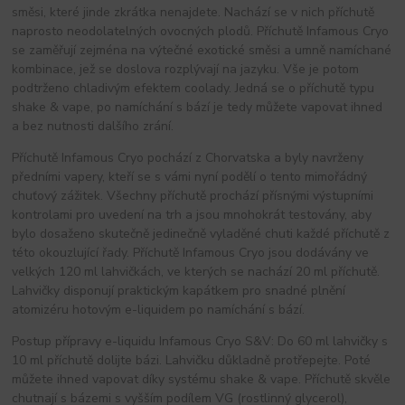
směsi, které jinde zkrátka nenajdete. Nachází se v nich příchutě
naprosto neodolatelných ovocných plodů. Příchutě Infamous Cryo
se zaměřují zejména na výtečné exotické směsi a umně namíchané
kombinace, jež se doslova rozplývají na jazyku. Vše je potom
podtrženo chladivým efektem coolady. Jedná se o příchutě typu
shake & vape, po namíchání s bází je tedy můžete vapovat ihned
a bez nutnosti dalšího zrání.
Příchutě Infamous Cryo pochází z Chorvatska a byly navrženy
předními vapery, kteří se s vámi nyní podělí o tento mimořádný
chuťový zážitek. Všechny příchutě prochází přísnými výstupními
kontrolami pro uvedení na trh a jsou mnohokrát testovány, aby
bylo dosaženo skutečně jedinečně vyladěné chuti každé příchutě z
této okouzlující řady. Příchutě Infamous Cryo jsou dodávány ve
velkých 120 ml lahvičkách, ve kterých se nachází 20 ml příchutě.
Lahvičky disponují praktickým kapátkem pro snadné plnění
atomizéru hotovým e-liquidem po namíchání s bází.
Postup přípravy e-liquidu Infamous Cryo S&V: Do 60 ml lahvičky s
10 ml příchutě dolijte bázi. Lahvičku důkladně protřepejte. Poté
můžete ihned vapovat díky systému shake & vape. Příchutě skvěle
chutnají s bázemi s vyšším podílem VG (rostlinný glycerol),