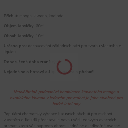
Příchuť:
mango, kiwano, koolada
Objem lahvičky:
60ml
Obsah lahvičky:
10ml
Určeno pro:
dochucování základních bází pro tvorbu vlastního e-
liquidu
Doporučená doba zrání:
týden
Nejedná se o hotový e-liquid, pouze o příchuť!
Neuvěřitelně podmanivá kombinace šťavnatého manga a
exotického kiwana v ledovém provedení je jako stvořená pro
horké letní dny
Populární chorvatský výrobce luxusních příchutí pro míchání
vlastních e-liquidů představuje novou sérii ledových ovocných
aromat, která vás naprosto ohromí. Jedná se o jedinečné ovocné