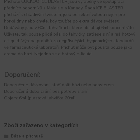
Příchutě CUCKOO ICE BLASTER jsou vyráběny ve spolupráci
předních odborníků z Malajsie a Kanady. Řada ICE BLASTER
přichází s chladivým twistem, jsou perfektní volbou nejen pro
horké dny nebo chvíle, kdy toužíte po extra dávce svěžesti.
Dodávány jsou v 60ml lahvičkách, které obsahují 6ml koncentrátu.
Uživatel tak pouze přidá bázi do lahvičky, zatřese s ní a má hotový
e-liquid. Výroba probíhá za nejpřísnějších hygienických standardů
ve farmaceutické laboratoři. Příchuť může být použita pouze jako
aroma do bází. Nejedná se o hotový e-liquid.
Doporučení:
Doporučené dávkování: stačí dolít bází nebo boosterem
Doporučená doba zrání: bez potřeby zrání
Objem: 6ml (plastová lahvička 60ml)
Zboží zařazeno v kategoriích
Báze a příchutě