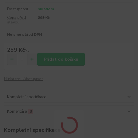
Dostupnost
skladem
Cena před
293 Kč
slevou
Nejsme plátci DPH
259 Kč
/
ks
Přidat do košíku
Hlídat cenu / dostupnost
Kompletní specifikace
Komentáře
0
Kompletní specifikace