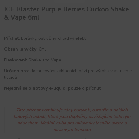
ICE Blaster Purple Berries Cuckoo Shake
& Vape 6ml
Příchuť:
borůvky, ostružiny, chladivý efekt
Obsah lahvičky:
6ml
Dávkování:
Shake and Vape
Určeno pro:
dochucování základních bází pro výrobu vlastních e-
liquidů
Nejedná se o hotový e-liquid, pouze o příchuť!
Tato příchuť kombinuje tóny borůvek, ostružin a dalších
fialových bobulí, které jsou doplněny osvěžujícím ledovým
nádechem. Ideální volba pro milovníky lesního ovoce s
mrazivým twistem