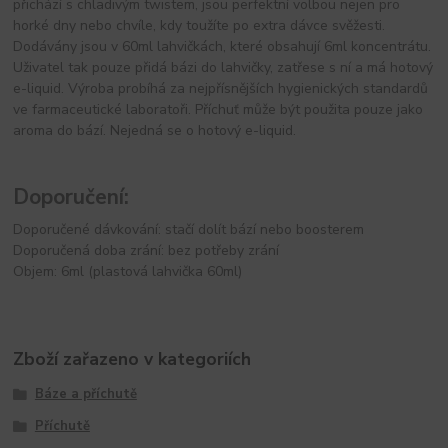
přichází s chladivým twistem, jsou perfektní volbou nejen pro
horké dny nebo chvíle, kdy toužíte po extra dávce svěžesti.
Dodávány jsou v 60ml lahvičkách, které obsahují 6ml koncentrátu.
Uživatel tak pouze přidá bázi do lahvičky, zatřese s ní a má hotový
e-liquid. Výroba probíhá za nejpřísnějších hygienických standardů
ve farmaceutické laboratoři. Příchuť může být použita pouze jako
aroma do bází. Nejedná se o hotový e-liquid.
Doporučení:
Doporučené dávkování: stačí dolít bází nebo boosterem
Doporučená doba zrání: bez potřeby zrání
Objem: 6ml (plastová lahvička 60ml)
Zboží zařazeno v kategoriích
Báze a příchutě
Příchutě