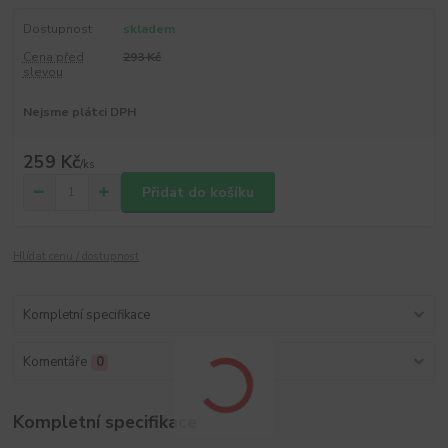
Dostupnost
skladem
Cena před
293 Kč
slevou
Nejsme plátci DPH
259 Kč
/
ks
Přidat do košíku
Hlídat cenu / dostupnost
Kompletní specifikace
Komentáře
0
Kompletní specifikace