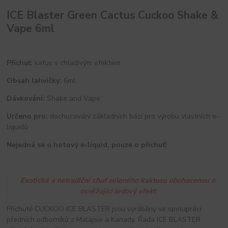
ICE Blaster Green Cactus Cuckoo Shake &
Vape 6ml
Příchuť:
katus s chladivým efektem
Obsah lahvičky:
6ml
Dávkování:
Shake and Vape
Určeno pro:
dochucování základních bází pro výrobu vlastních e-
liquidů
Nejedná se o hotový e-liquid, pouze o příchuť!
Exotická a netradiční chuť zeleného kaktusu obohacenou o
osvěžující ledový efekt
Příchutě CUCKOO ICE BLASTER jsou vyráběny ve spolupráci
předních odborníků z Malajsie a Kanady. Řada ICE BLASTER