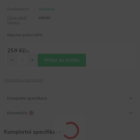
Dostupnost
skladem
Cena před
293 Kč
slevou
Nejsme plátci DPH
259 Kč
/
ks
Přidat do košíku
Hlídat cenu / dostupnost
Kompletní specifikace
Komentáře
0
Kompletní specifikace