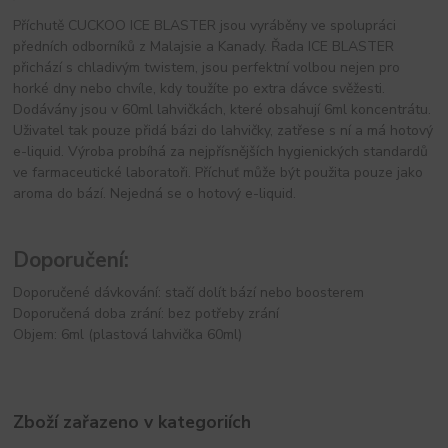
Příchutě CUCKOO ICE BLASTER jsou vyráběny ve spolupráci
předních odborníků z Malajsie a Kanady. Řada ICE BLASTER
přichází s chladivým twistem, jsou perfektní volbou nejen pro
horké dny nebo chvíle, kdy toužíte po extra dávce svěžesti.
Dodávány jsou v 60ml lahvičkách, které obsahují 6ml koncentrátu.
Uživatel tak pouze přidá bázi do lahvičky, zatřese s ní a má hotový
e-liquid. Výroba probíhá za nejpřísnějších hygienických standardů
ve farmaceutické laboratoři. Příchuť může být použita pouze jako
aroma do bází. Nejedná se o hotový e-liquid.
Doporučení:
Doporučené dávkování: stačí dolít bází nebo boosterem
Doporučená doba zrání: bez potřeby zrání
Objem: 6ml (plastová lahvička 60ml)
Zboží zařazeno v kategoriích