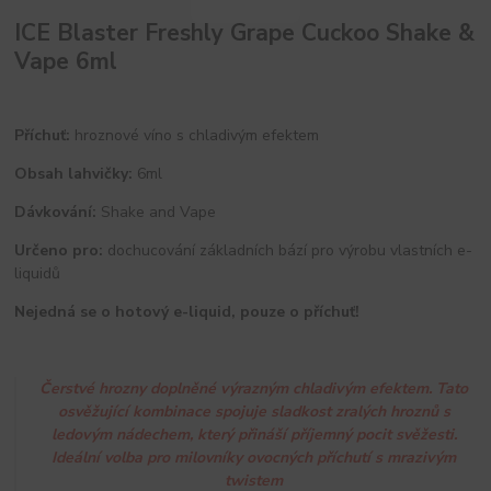
ICE Blaster Freshly Grape Cuckoo Shake &
Vape 6ml
Příchuť:
hroznové víno s chladivým efektem
Obsah lahvičky:
6ml
Dávkování:
Shake and Vape
Určeno pro:
dochucování základních bází pro výrobu vlastních e-
liquidů
Nejedná se o hotový e-liquid, pouze o příchuť!
Čerstvé hrozny doplněné výrazným chladivým efektem. Tato
osvěžující kombinace spojuje sladkost zralých hroznů s
ledovým nádechem, který přináší příjemný pocit svěžesti.
Ideální volba pro milovníky ovocných příchutí s mrazivým
twistem