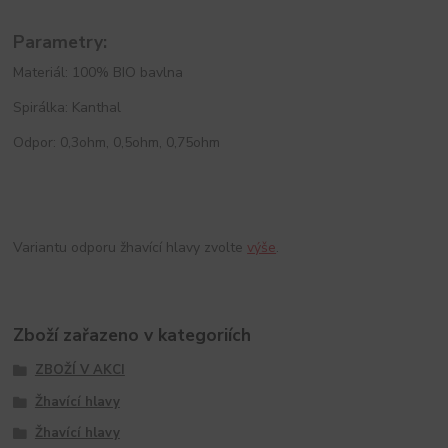
Parametry:
Materiál: 100% BIO bavlna
Spirálka: Kanthal
Odpor: 0,3ohm, 0,5ohm, 0,75ohm
Variantu odporu žhavící hlavy zvolte
výše
.
Zboží zařazeno v kategoriích
ZBOŽÍ V AKCI
Žhavící hlavy
Žhavící hlavy