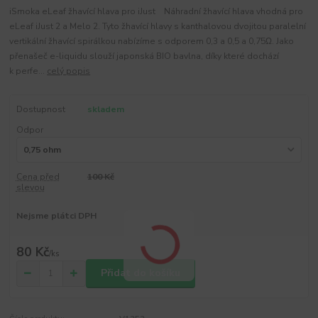
iSmoka eLeaf žhavící hlava pro iJust Náhradní žhavící hlava vhodná pro
eLeaf iJust 2 a Melo 2. Tyto žhavící hlavy s kanthalovou dvojitou paralelní
vertikální žhavící spirálkou nabízíme s odporem 0,3 a 0,5 a 0,75Ω. Jako
přenašeč e-liquidu slouží japonská BIO bavlna, díky které dochází
k perfe...
celý popis
Dostupnost
skladem
Odpor
Cena před
100 Kč
slevou
Nejsme plátci DPH
80 Kč
/
ks
Přidat do košíku