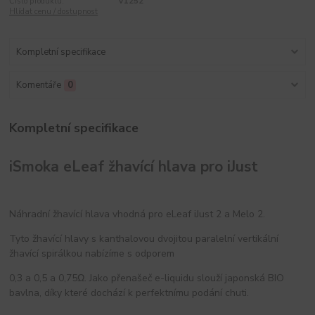
Číslo produktu:
V1252
Hlídat cenu / dostupnost
Kompletní specifikace
Komentáře
0
Kompletní specifikace
iSmoka eLeaf žhavící hlava pro iJust
Náhradní žhavící hlava vhodná pro eLeaf iJust 2 a Melo 2.
Tyto žhavící hlavy s kanthalovou dvojitou paralelní vertikální
žhavící spirálkou nabízíme s odporem
0,3 a 0,5 a 0,75Ω. Jako přenašeč e-liquidu slouží japonská BIO
bavlna, díky které dochází k perfektnímu podání chuti.