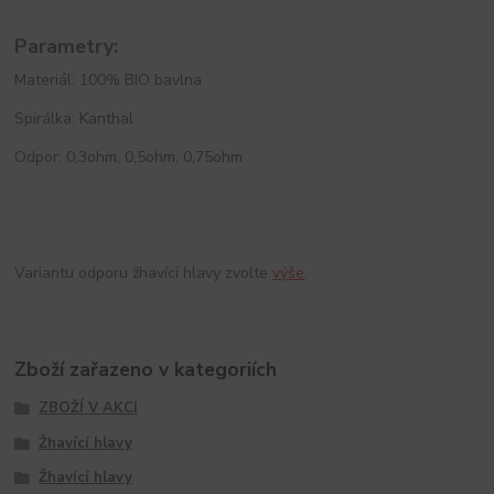
Parametry:
Materiál: 100% BIO bavlna
Spirálka: Kanthal
Odpor: 0,3ohm, 0,5ohm, 0,75ohm
Variantu odporu žhavící hlavy zvolte
výše
.
Zboží zařazeno v kategoriích
ZBOŽÍ V AKCI
Žhavící hlavy
Žhavící hlavy