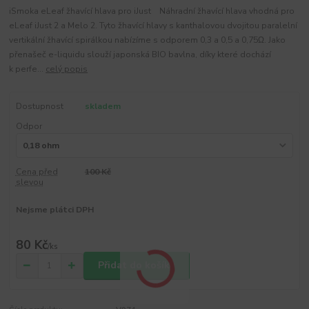
iSmoka eLeaf žhavící hlava pro iJust Náhradní žhavící hlava vhodná pro
eLeaf iJust 2 a Melo 2. Tyto žhavící hlavy s kanthalovou dvojitou paralelní
vertikální žhavící spirálkou nabízíme s odporem 0,3 a 0,5 a 0,75Ω. Jako
přenašeč e-liquidu slouží japonská BIO bavlna, díky které dochází
k perfe...
celý popis
Dostupnost
skladem
Odpor
Cena před
100 Kč
slevou
Nejsme plátci DPH
80 Kč
/
ks
Přidat do košíku