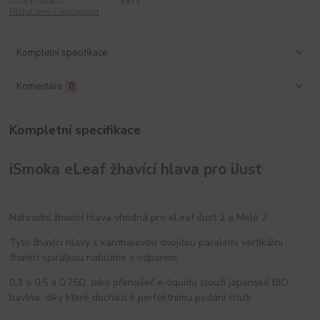
Číslo produktu:
V974
Hlídat cenu / dostupnost
Kompletní specifikace
Komentáře
0
Kompletní specifikace
iSmoka eLeaf žhavící hlava pro iJust
Náhradní žhavící hlava vhodná pro eLeaf iJust 2 a Melo 2.
Tyto žhavící hlavy s kanthalovou dvojitou paralelní vertikální
žhavící spirálkou nabízíme s odporem
0,3 a 0,5 a 0,75Ω. Jako přenašeč e-liquidu slouží japonská BIO
bavlna, díky které dochází k perfektnímu podání chuti.