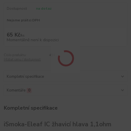
Dostupnost
na dotaz
Nejsme plátci DPH
65 Kč
/
ks
Momentálně není k dispozici
Číslo produktu:
459
Hlídat cenu / dostupnost
Kompletní specifikace
Komentáře
0
Kompletní specifikace
iSmoka-Eleaf IC žhavicí hlava 1,1ohm