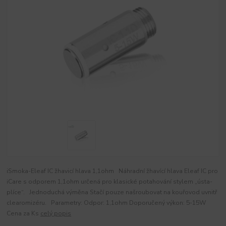
iSmoka-Eleaf IC žhavicí hlava 1,1ohm Náhradní žhavící hlava Eleaf IC pro
iCare s odporem 1,1ohm určená pro klasické potahování stylem „ústa-
plíce“. Jednoduchá výměna Stačí pouze našroubovat na kouřovod uvnitř
clearomizéru. Parametry: Odpor: 1,1ohm Doporučený výkon: 5-15W
Cena za Ks
celý popis