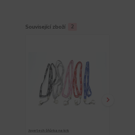
Související zboží
2
Joyetech šňůrka na krk
eGo šňůrka n