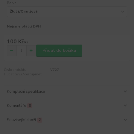
Barva
Nejsme plátci DPH
100 Kč
/
ks
Přidat do košíku
Číslo produktu:
V727
Hlídat cenu / dostupnost
Kompletní specifikace
Komentáře
0
Související zboží
2