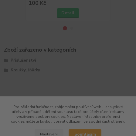
100 Kč
100 Kč
Detail
Zboží zařazeno v kategoriích
Příslušenství
Kroužky, šňůrky
Pro základní funkčnost, zpříjemnění používání webu, analytické
účely a v případě udělení souhlasu také pro účely cílení reklamy
využíváme soubory cookies. Nastavení vlastních preferencí
cookies můžete kdykoli upravit odkazem ve spodní části stránek.
Souhlasím
Nastavení