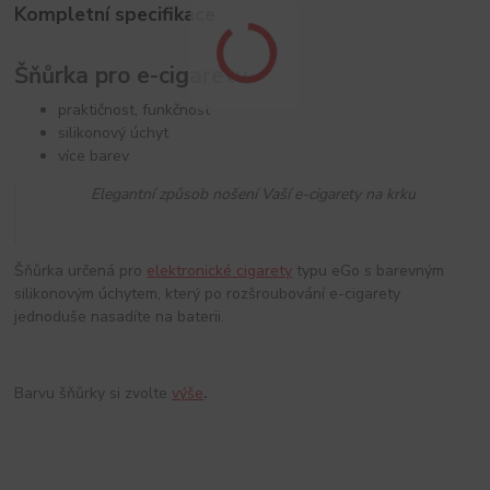
Kompletní specifikace
Šňůrka pro e-cigaretu
praktičnost, funkčnost
silikonový úchyt
více barev
Elegantní způsob nošení Vaší e-cigarety na krku
Šňůrka určená pro
elektronické cigarety
typu eGo s barevným
silikonovým úchytem, který po rozšroubování e-cigarety
jednoduše nasadíte na baterii.
Barvu šňůrky si zvolte
výše
.