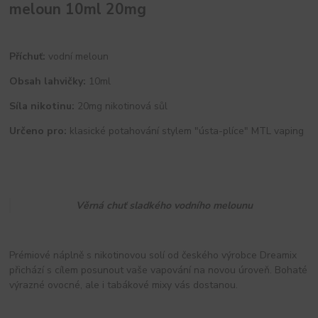
meloun 10ml 20mg
Příchuť:
vodní meloun
Obsah lahvičky:
10ml
Síla nikotinu:
20mg nikotinová sůl
Určeno pro:
klasické potahování stylem "ústa-plíce" MTL vaping
Věrná chuť sladkého vodního melounu
Prémiové náplně s nikotinovou solí od českého výrobce Dreamix
přichází s cílem posunout vaše vapování na novou úroveň. Bohaté
výrazné ovocné, ale i tabákové mixy vás dostanou.