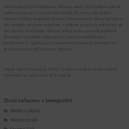
Nikotinová sůl proti běžnému nikotinu nabízí hned několik výhod.
Zatímco klasické e-liquidy mají silnější hit, který vám brání v
inhalaci většího množství nikotinu, nikotinové soli dávají při stejné
síle nikotinu mnohem slabší hit. V jednom potahu je tak možné do
těla dostat větší dávku nikotinu, která bude pocitově podobná
klasickým cigaretám. Odpadá tak nutnost nepřetržitého
potahování e-cigarety a i s menšími pod systémy je možné bez
problému uspokojit touhu po nikotinu.
Poměr nápní Dreamix je 50/50. Skvěle se hodí do podů a méně
výkonných e-cigaret pro MTL vaping.
Zboží zařazeno v kategoriích
Náplně e-liquidy
Nikotinové soli
Dreamix Salt