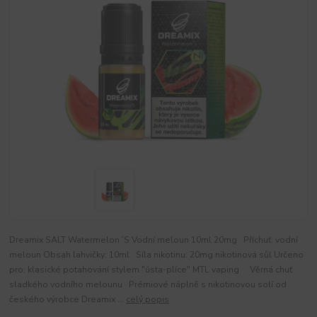
Dreamix SALT Watermelon´S Vodní meloun 10ml 20mg Příchuť: vodní
meloun Obsah lahvičky: 10ml Síla nikotinu: 20mg nikotinová sůl Určeno
pro: klasické potahování stylem "ústa-plíce" MTL vaping Věrná chuť
sladkého vodního melounu Prémiové náplně s nikotinovou solí od
českého výrobce Dreamix ...
celý popis