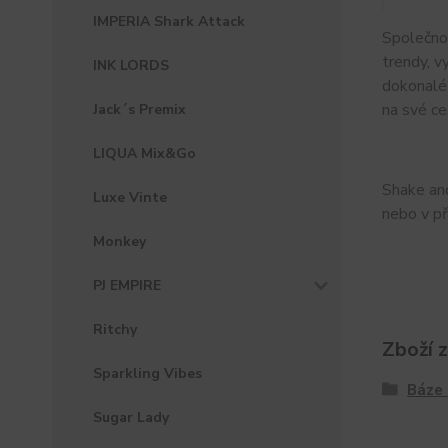
IMPERIA Shark Attack
Společnos
trendy, v
INK LORDS
dokonalé 
na své ce
Jack´s Premix
LIQUA Mix&Go
Shake and
Luxe Vinte
nebo v př
Monkey
PJ EMPIRE
Ritchy
Zboží 
Sparkling Vibes
Báze 
Sugar Lady