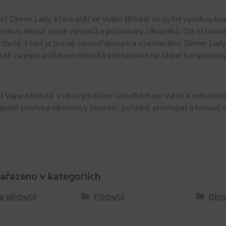
t Dinner Lady, která sídlí ve Velké Británii, se pyšní vysokou k
ysokou jakost svých výrobků a požadavky zákazníků. Od ostatních
chutě, která je pro ně samozřejmostí a standardem. Dinner Lady 
stě za jejich požitkem nehodlá přistupovat na žádné kompromisy
 Vape příchutě v lákavých 60ml lahvičkách jen vybízí k ochutnání. 
ípadě potřeby nikotinový booster, pořádně protřepat a hotový e-
zařazeno v kategoriích
a příchutě
Příchutě
Dinn