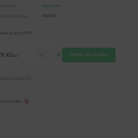
tupnost
skladem
a před slevou
369 Kč
sme plátci DPH
9 Kč
Přidat do košíku
/
ks
cenu / dostupnost
Komentáře
0