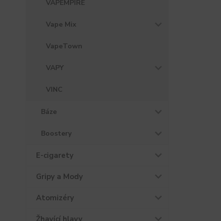
VAPEMPIRE
Vape Mix
VapeTown
VAPY
VINC
Báze
Boostery
E-cigarety
Gripy a Mody
Atomizéry
Žhavící hlavy