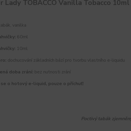
r Lady TOBACCO Vanilla Tobacco 10ml
abák, vanilka
hvičky:
60ml
hvičky:
10ml
ro:
dochucování základních bází pro tvorbu vlastního e-liquidu
ená doba zrání:
bez nutnosti zrání
se o hotový e-liquid, pouze o příchuť!
Poctivý tabák zjemněný