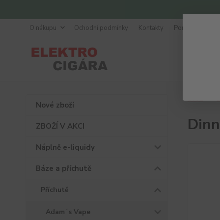
O nákupu
Ochodní podmínky
Kontakty
Poradna
Úvod
B
Nové zboží
Dinn
ZBOŽÍ V AKCI
Náplně e-liquidy
Báze a příchutě
Příchutě
Adam´s Vape