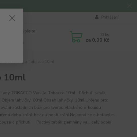
Přihlášení
 si rady? Zavolejte.
0
ks
184 411
za
0,00 Kč
á 8:00 - 16:00
Tobacco Vanilla Tobacco 10ml
o 10ml
 Lady TOBACCO Vanilla Tobacco 10ml Příchuť: tabák,
a Objem lahvičky: 60ml Obsah lahvičky: 10ml Určeno pro:
ování základních bází pro tvorbu vlastního e-liquidu
čená doba zrání: bez nutnosti zrání Nejedná se o hotový e-
, pouze o příchuť! Poctivý tabák zjemněný va...
celý popis