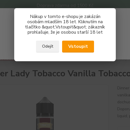
Doprava zdarma od 1500 Kč
Nákup v tomto e-shopu je zakázán
Získej slevu 3%
osobám mladším 18 let. Kliknutím na
tlačítko &quot;Vstoupit&quot; zákazník
Zaregistruj se a nakupuj se slevou právě teď!
Nevíte
prohlašuje, že je osobou starší 18 let
Hledat
733 
REGISTRAČNÍ FORMULÁŘ
Po - P
Vstoupit
Odejít
Zavřít
áze a příchutě
Příchutě
Dinner Lady
Tobacco
Dinner Lady 
er Lady Tobacco Vanilla Tobacc
Dinner
vanilk
dochuc
Doporu
liquid