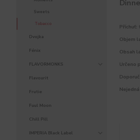
Moments
Dinne
Sweets
Tobacco
Příchuť:
t
Dvojka
Objem la
Fénix
Obsah la
Určeno p
FLAVORMONKS
Doporuč
Flavourit
Nejedná 
Frutie
Fuul Moon
Chill Pill
IMPERIA Black Label