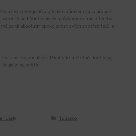
valitou svých e-liquidů a přísným důrazem na současné
 výrobců se liší intenzivním průzkumem trhu a tvorba
má za cíl absolutní spokojenost svých spotřebitelů, a
.
Do lahvičky obsahující 10ml příchutě stačí dolít bázi,
liquid je na světě.
er Lady
Tobacco