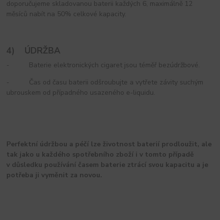
doporučujeme skladovanou baterii každých 6, maximálně 12
měsíců nabít na 50% celkové kapacity.
4) ÚDRŽBA
- Baterie elektronických cigaret jsou téměř bezúdržbové.
- Čas od času baterii odšroubujte a vytřete závity suchým
ubrouskem od případného usazeného e-liquidu.
Perfektní údržbou a péčí lze životnost baterií prodloužit, ale
tak jako u každého spotřebního zboží i v tomto případě
v důsledku používání časem baterie ztrácí svou kapacitu a je
potřeba ji vyměnit za novou.