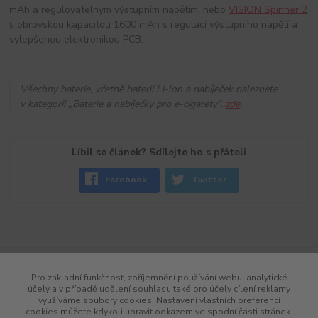
mAh a regulovatelným výstupním napětím, nebo
VISION Spinner 2
s obrovskou kapacitou 1600 mAh s regulací výstupního napětí a
vylepšenou elektronikou PCB.
Všechny baterie, včetně baterií Li-lon a nabíječek naleznete
v kategorii „Baterie a nabíječky pro e-cigarety“..
zde
.
Líbil se článek? Sdílejte ho s přáteli
Facebook
Twitter
Pro základní funkčnost, zpříjemnění používání webu, analytické
účely a v případě udělení souhlasu také pro účely cílení reklamy
využíváme soubory cookies. Nastavení vlastních preferencí
cookies můžete kdykoli upravit odkazem ve spodní části stránek.