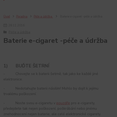
Úvod
Poradna
Péče a údržba
Baterie e-cigaret -péče a údržba
28
.
11
.
2016
Péče a údržba
Baterie e-cigaret -péče a údržba
1) BUĎTE ŠETRNÍ
- Chovejte se k baterii šetrně, tak jako ke každé jiné
elektronice.
- Nedotahujte baterii násilím! Mohlo by dojít k jejímu
trvalému poškození.
- Noste svou e-cigaretu v
pouzdře
pro e-cigarety,
předejdete tak nejen poškození, poškrábání nebo jinému
znehodnocení nejen baterie, ale celé elektronické cigarety.