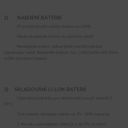
2) NABÍJENÍ BATERIE
- Při prvním použití nabijte baterii na 100%.
- Nikdy nevybíjejte baterii do úplného vybití!
- Nenabíjejte baterii, pokud ještě nesvítí indikátor
signalizující vybití. Nabíjením kdykoli, tzn., i když ještě není třeba,
snížíte životnost baterie.
3) SKLADOVÁNÍ LI-LON BATERIÍ
- Optimální podmínky pro skladování jsou při teplotě 0 -
25°C.
- Tyto baterie skladujte nabité na 70 - 90% kapacity.
- Z důvodu samovybíjení, které je 1 až 3% za měsíc,