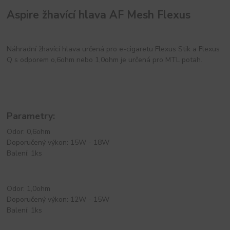
Aspire žhavící hlava AF Mesh Flexus
Náhradní žhavící hlava určená pro e-cigaretu Flexus Stik a Flexus
Q s odporem o,6ohm nebo 1,0ohm je určená pro MTL potah.
Parametry:
Odor: 0,6ohm
Doporučený výkon: 15W - 18W
Balení: 1ks
Odor: 1,0ohm
Doporučený výkon: 12W - 15W
Balení: 1ks