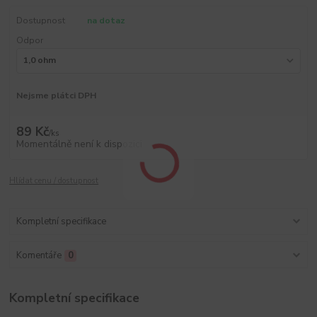
Dostupnost
na dotaz
Odpor
Nejsme plátci DPH
89 Kč
/
ks
Momentálně není k dispozici
Hlídat cenu / dostupnost
Kompletní specifikace
Komentáře
0
Kompletní specifikace