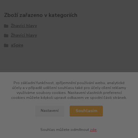
Zboží zařazeno v kategoriích
Žhavící hlavy
Žhavící hlavy
aSpire
Pro základní funkčnost, zpříjemnění používání webu, analytické
účely a v případě udělení souhlasu také pro účely cílení reklamy
využíváme soubory cookies. Nastavení vlastních preferencí
cookies můžete kdykoli upravit odkazem ve spodní části stránek.
Souhlasím
Nastavení
Souhlas můžete odmítnout
zde
.
Vytvořeno na
Eshop-rychle.cz