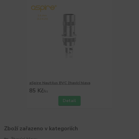
aSpire Nautilus BVC žhavící hlava
85 Kč
/
ks
Detail
Zboží zařazeno v kategoriích