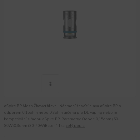
aSpire BP Mesh Žhavící hlava Náhradní žhavící hlava aSpire BP s
odporem 0,15ohm nebo 0,3ohm určená pro DL vaping nebo je
kompatibilní s řadou aSpire BP. Parametry: Odpor: 0,15ohm (60-
80W)0,3ohm (30-40W)Balení: 1ks
celý popis