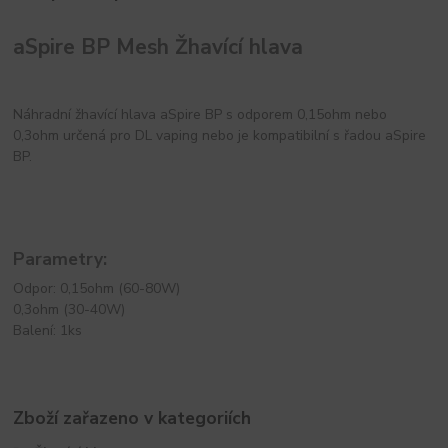
aSpire BP Mesh Žhavící hlava
Náhradní žhavící hlava aSpire BP s odporem 0,15ohm nebo
0,3ohm určená pro DL vaping nebo je kompatibilní s řadou aSpire
BP.
Parametry:
Odpor: 0,15ohm (60-80W)
0,3ohm (30-40W)
Balení: 1ks
Zboží zařazeno v kategoriích