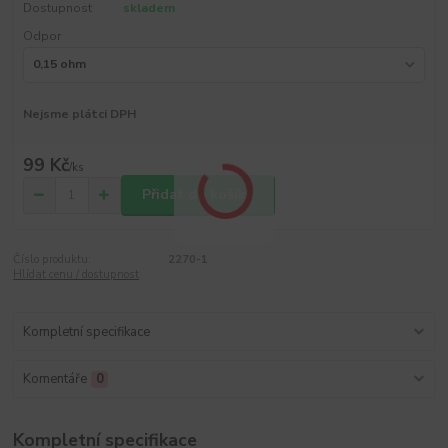
Dostupnost
skladem
Odpor
Nejsme plátci DPH
99 Kč
/
ks
Přidat do košíku
Číslo produktu:
2270-1
Hlídat cenu / dostupnost
Kompletní specifikace
Komentáře
0
Kompletní specifikace