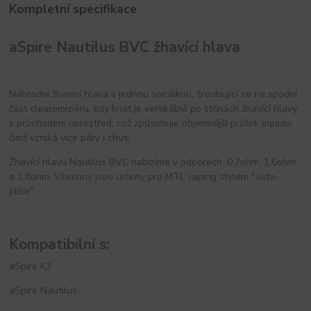
Kompletní specifikace
aSpire Nautilus BVC žhavící hlava
Náhradní žhavící hlava s jednou spirálkou, šroubující se na spodní
část clearomiziéru, kdy knot je vertikálně po stěnách žhavící hlavy
s průchodem uprostřed, což způsobuje objemnější průtok liquidu,
čímž vzniká více páry i chuti.
Žhavící hlavu Nautilus BVC nabízíme v odporech: 0,7ohm, 1,6ohm
a 1,8ohm. Všechny jsou určeny pro MTL vaping stylem "ústa-
plíce".
Kompatibilní s:
aSpire K3
aSpire Nautilus