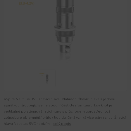
aSpire Nautilus BVC žhavící hlava Náhradní žhavící hlava s jednou
spirálkou, šroubující se na spodní část clearomiziéru, kdy knot je
vertikálně po stěnách žhavící hlavy s průchodem uprostřed, což
způsobuje objemnější průtok liquidu, čímž vzniká více páry i chuti. Žhavící
hlavu Nautilus BVC nabízím...
celý popis