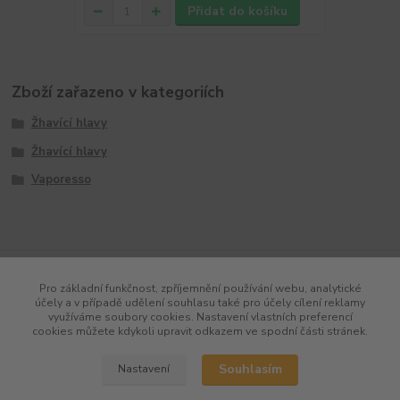
Přidat do košíku
Zboží zařazeno v kategoriích
Žhavící hlavy
Žhavící hlavy
Vaporesso
Pro základní funkčnost, zpříjemnění používání webu, analytické
účely a v případě udělení souhlasu také pro účely cílení reklamy
využíváme soubory cookies. Nastavení vlastních preferencí
cookies můžete kdykoli upravit odkazem ve spodní části stránek.
Souhlasím
Nastavení