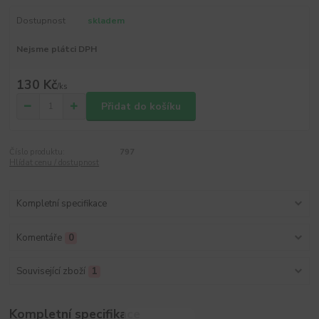
Dostupnost
skladem
Nejsme plátci DPH
130 Kč
/
ks
Přidat do košíku
Číslo produktu:
797
Hlídat cenu / dostupnost
Kompletní specifikace
Komentáře
0
Související zboží
1
Kompletní specifikace