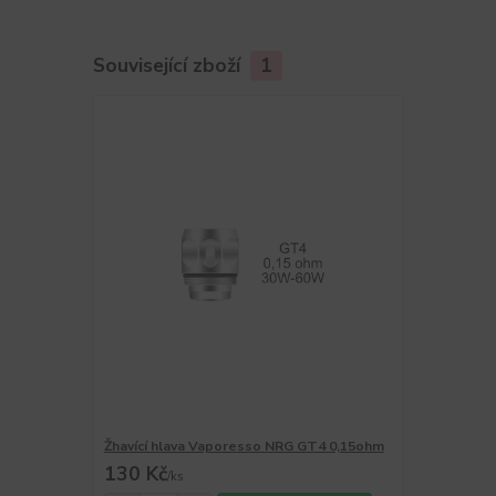
Související zboží
1
Žhavící hlava Vaporesso NRG GT4 0,15ohm
130 Kč
/
ks