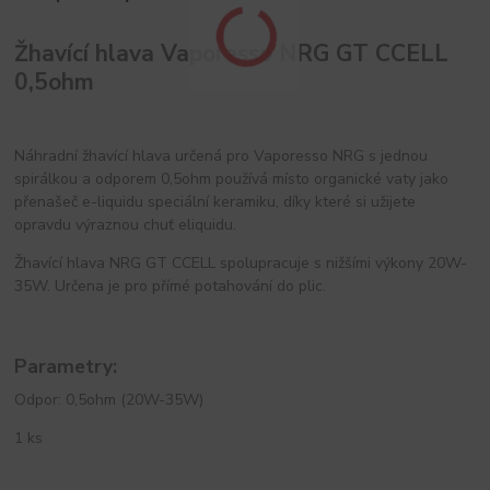
Žhavící hlava Vaporesso NRG GT CCELL
0,5ohm
Náhradní žhavící hlava určená pro Vaporesso NRG s jednou
spirálkou a odporem 0,5ohm používá místo organické vaty jako
přenašeč e-liquidu speciální keramiku, díky které si užijete
opravdu výraznou chuť eliquidu.
Žhavící hlava NRG GT CCELL spolupracuje s nižšími výkony 20W-
35W. Určena je pro přímé potahování do plic.
Parametry:
Odpor: 0,5ohm (20W-35W)
1 ks