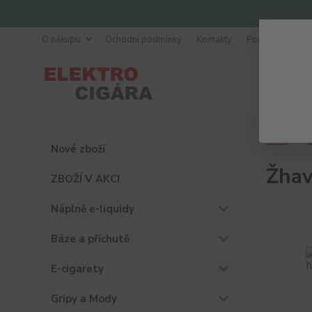
O nákupu
Ochodní podmínky
Kontakty
Poradna
Úvod
Ž
Nové zboží
Žhav
ZBOŽÍ V AKCI
Náplně e-liquidy
Báze a příchutě
E-cigarety
Gripy a Mody