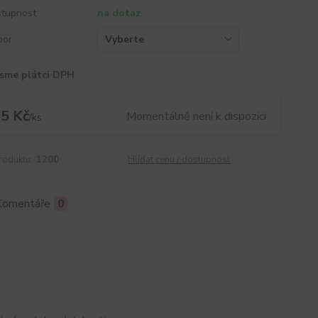
tupnost
na dotaz
por
sme plátci DPH
5 Kč
Momentálně není k dispozici
/
ks
roduktu:
1200
Hlídat cenu / dostupnost
Komentáře
0