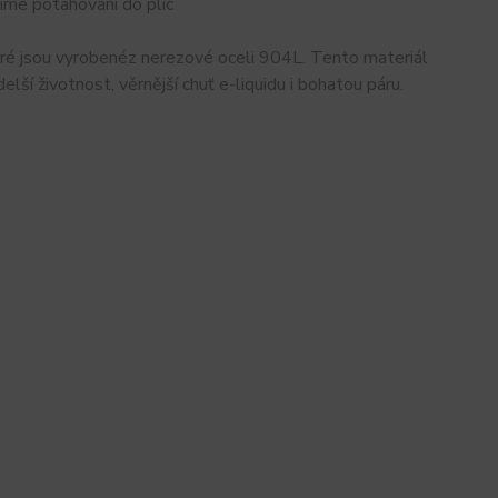
římé potahování do plic
 které jsou vyrobenéz nerezové oceli 904L. Tento materiál
elší životnost, věrnější chuť e-liquidu i bohatou páru.