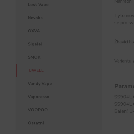
Náhradní 
Lost Vape
Tyto inov
Nevoks
se pro sv
OXVA
Žhavící 
Sigelei
SMOK
Variantu 
UWELL
Vandy Vape
Parame
SS904L 
Vaporesso
SS904L 
VOOPOO
Balení: 1
Ostatní