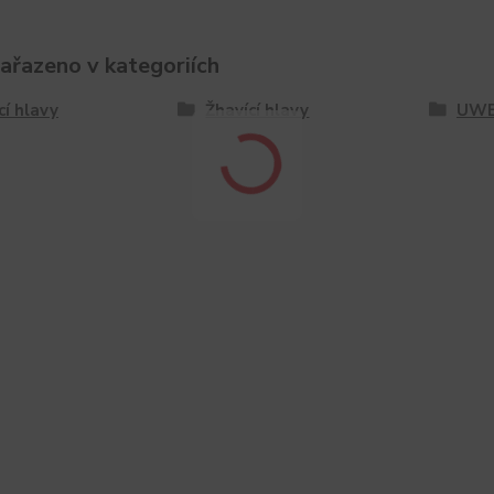
zařazeno v kategoriích
cí hlavy
Žhavící hlavy
UWE