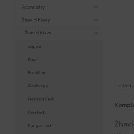
Atomizéry
Žhavící hlavy
Žhavící hlavy
aSpire
Eleaf
FreeMax
Kompl
Geekvape
HorizonTech
Komple
Joyetech
Žhaví
KangerTech