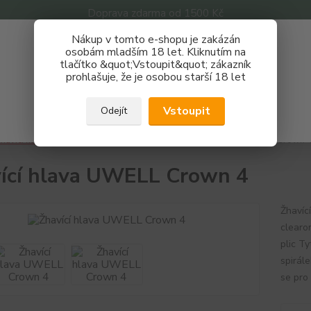
Doprava zdarma od 1500 Kč
Nákup v tomto e-shopu je zakázán
Získej slevu 3%
osobám mladším 18 let. Kliknutím na
tlačítko &quot;Vstoupit&quot; zákazník
Zaregistruj se a nakupuj se slevou právě teď!
Nevíte
prohlašuje, že je osobou starší 18 let
Hledat
733 
REGISTRAČNÍ FORMULÁŘ
Po - P
Vstoupit
Odejít
Zavřít
havící hlavy
Žhavící hlavy
UWELL
Žhavící hlava UWELL Crown 
ící hlava UWELL Crown 4
Žhavíc
clearo
plic Ty
spirál
se pro 