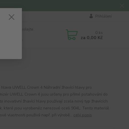
Přihlášení
 si rady? Zavolejte.
0
ks
184 411
za
0,00 Kč
á 8:00 - 16:00
4
í hlava UWELL Crown 4 Náhradní žhavící hlavy pro
mizér UWELL Crown 4 jsou určeny pro přímé potahování do
to inovativní žhavící hlavy používají zcela nový typ žhavících
ek, které jsou vyrobenéz nerezové oceli 904L. Tento materiál
své vlastnosti používá např. při výrobě...
celý popis