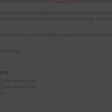
žhavící hlavy pro clearomizér
UWELL Crown 4
jsou určeny pro p
ativní žhavící hlavy používají zcela nový typ žhavících spirálek,
é vlastnosti používá např. při výrobě luxusních hodinek. Zaručuje d
hlavy pro UWELL Crown 4 nabízíme v odporech 0,2ohm a 0,4ohm.
zvolte výše
try:
0,2ohm (70W-80W)
0,4ohm (60W-70W)
ks