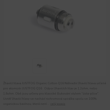
Žhavící hlava JUSTFOG Organic Cotton Q16 Náhradní žhavící hlava určená
pro atomizér JUSTFOG Q16. Odpor žhavících hlav je 1,2ohm, nebo
1,6ohm. Obě jsou určeny pro klasické šlukování stylem "ústa-plíce".
Uvnitř žhavící hlavy se nachází nichromová spirálka spolu se 100%
organickou bavlnou, která není ...
celý popis