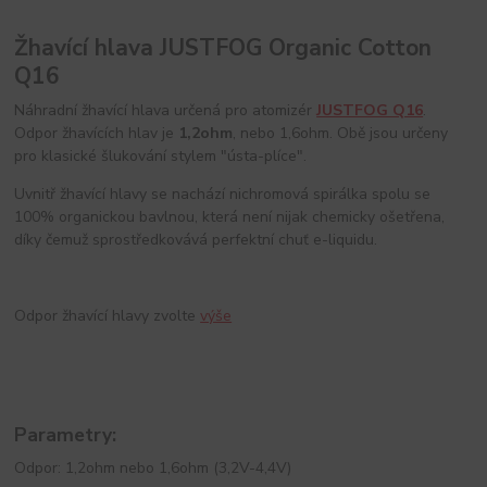
Žhavící hlava JUSTFOG Organic Cotton
Q16
Náhradní žhavící hlava určená pro atomizér
JUSTFOG Q16
.
Odpor žhavících hlav je
1,2ohm
, nebo 1,6ohm. Obě jsou určeny
pro klasické šlukování stylem "ústa-plíce".
Uvnitř žhavící hlavy se nachází nichromová spirálka spolu se
100% organickou bavlnou, která není nijak chemicky ošetřena,
díky čemuž sprostředkovává perfektní chuť e-liquidu.
Odpor žhavící hlavy zvolte
výše
Parametry:
Odpor: 1,2ohm nebo 1,6ohm (3,2V-4,4V)