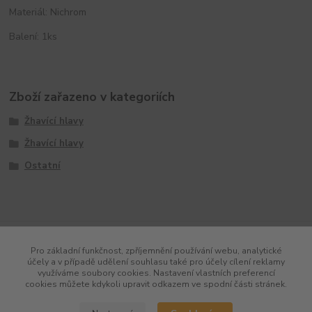
Materiál: Nichrom
Balení: 1ks
Zboží zařazeno v kategoriích
Žhavící hlavy
Žhavící hlavy
Ostatní
Pro základní funkčnost, zpříjemnění používání webu, analytické
účely a v případě udělení souhlasu také pro účely cílení reklamy
využíváme soubory cookies. Nastavení vlastních preferencí
cookies můžete kdykoli upravit odkazem ve spodní části stránek.