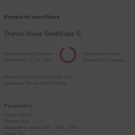
Kompletní specifikace
Žhavící hlava GeekVape G
Náhradní žhavící hlava se speciálním Mesh pletivem o odporu
0,6ohm nebo 1,2 je určená pro klasické šlukování (MTL vaping).
Kompatibilita: GeekVape Aegis Pod
GeekVape Wenax Stylus Pod Kit
Parametry:
Odpor: 0,6ohm
Materiál: KA1
Doporučený výkon: 14W - 15W - 16W
Balení: 1ks