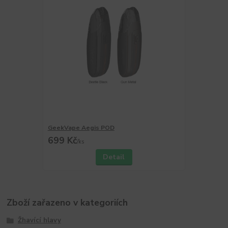
GeekVape Aegis POD
699 Kč
/
ks
Detail
Zboží zařazeno v kategoriích
Žhavící hlavy