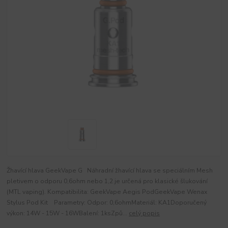
Žhavící hlava GeekVape G Náhradní žhavící hlava se speciálním Mesh
pletivem o odporu 0,6ohm nebo 1,2 je určená pro klasické šlukování
(MTL vaping). Kompatibilita: GeekVape Aegis PodGeekVape Wenax
Stylus Pod Kit Parametry: Odpor: 0,6ohmMateriál: KA1Doporučený
výkon: 14W - 15W - 16WBalení: 1ksZpů...
celý popis