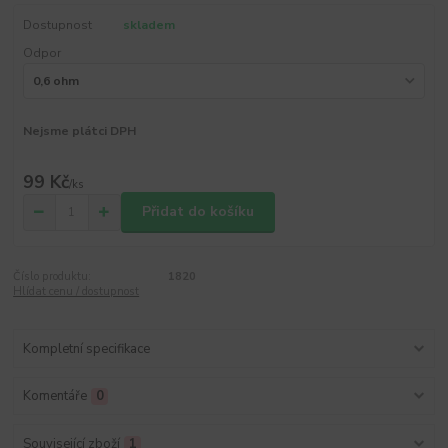
Dostupnost
skladem
Odpor
Nejsme plátci DPH
99 Kč
/
ks
Přidat do košíku
Číslo produktu:
1820
Hlídat cenu / dostupnost
Kompletní specifikace
Komentáře
0
Související zboží
1