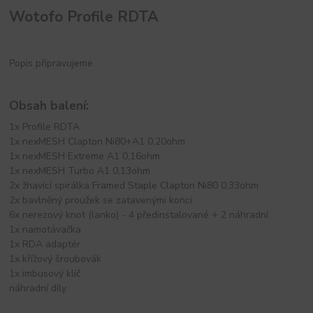
Wotofo Profile RDTA
Popis připravujeme
Obsah balení:
1x Profile RDTA
1x nexMESH Clapton Ni80+A1 0,20ohm
1x nexMESH Extreme A1 0,16ohm
1x nexMESH Turbo A1 0,13ohm
2x žhavící spirálka Framed Staple Clapton Ni80 0,33ohm
2x bavlněný proužek se zatavenými konci
6x nerezový knot (lanko) - 4 předinstalované + 2 náhradní
1x namotávačka
1x RDA adaptér
1x křížový šroubovák
1x imbusový klíč
náhradní díly