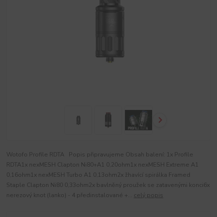
Wotofo Profile RDTA Popis připravujeme Obsah balení: 1x Profile
RDTA1x nexMESH Clapton Ni80+A1 0,20ohm1x nexMESH Extreme A1
0,16ohm1x nexMESH Turbo A1 0,13ohm2x žhavící spirálka Framed
Staple Clapton Ni80 0,33ohm2x bavlněný proužek se zatavenými konci6x
nerezový knot (lanko) - 4 předinstalované +...
celý popis