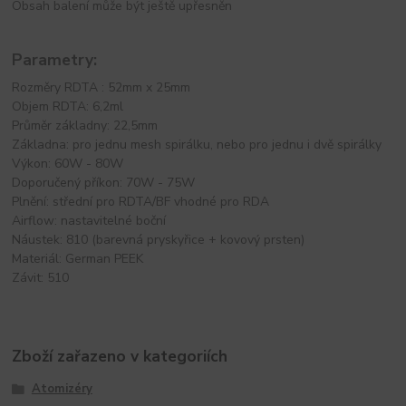
Obsah balení může být ještě upřesněn
Parametry:
Rozměry RDTA : 52mm x 25mm
Objem RDTA: 6,2ml
Průměr základny: 22,5mm
Základna: pro jednu mesh spirálku, nebo pro jednu i dvě spirálky
Výkon: 60W - 80W
Doporučený příkon: 70W - 75W
Plnění: střední pro RDTA/BF vhodné pro RDA
Airflow: nastavitelné boční
Náustek: 810 (barevná pryskyřice + kovový prsten)
Materiál: German PEEK
Závit: 510
Zboží zařazeno v kategoriích
Atomizéry