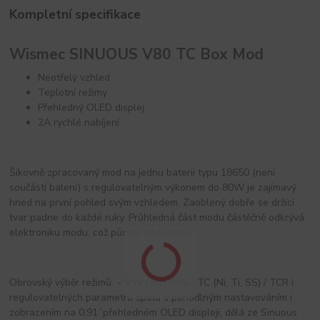
Kompletní specifikace
Wismec SINUOUS V80 TC Box Mod
Neotřelý vzhled
Teplotní režimy
Přehledný OLED displej
2A rychlé nabíjení
Šikovně zpracovaný mod na jednu baterii typu 18650 (není
součástí balení) s regulovatelným výkonem do 80W je zajímavý
hned na první pohled svým vzhledem. Zaoblený dobře se držící
tvar padne do každé ruky. Průhledná část modu částěčně odkrývá
elektroniku modu, což působí nadčasově.
Obrovský výběr režimů - VW / BYPASS / TC (Ni, Ti, SS) / TCR i
regulovatelných parametrů spolu s pohodlným nastavováním i
zobrazením na 0,91´přehledném OLED displeji, dělá ze Sinuous