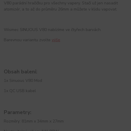
V80 parádní hračičku pro všechny vapery. Stačí už jen nasadit
atomizér, a to až do průměru 26mm a můžete v klidu vapovat.
Wismec SINUOUS V80 nabízíme ve čtyřech barvách.
Barevnou variantu zvolte
výše
Obsah balení:
1x Sinuous V80 Mod
1x QC USB kabel
Parametry:
Rozměry: 81mm x 34mm x 27mm