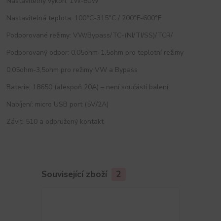
Nastavitelný výkon: 1W-80W
Nastavitelná teplota: 100°C-315°C / 200°F-600°F
Podporované režimy: VW/Bypass/TC-(NI/TI/SS)/TCR/
Podporovaný odpor: 0,05ohm-1,5ohm pro teplotní režimy
0,05ohm-3,5ohm pro režimy VW a Bypass
Baterie: 18650 (alespoň 20A) – není součástí balení
Nabíjení: micro USB port (5V/2A)
Závit: 510 a odpružený kontakt
Související zboží
2