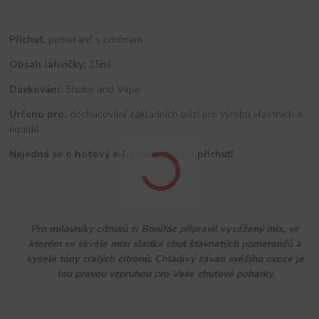
Příchuť:
pomeranč s citrónem
Obsah lahvičky:
15ml
Dávkování:
Shake and Vape
Určeno pro:
dochucování základních bází pro výrobu vlastních e-
liquidů
Nejedná se o hotový e-liquid, pouze o příchuť!
Pro milovníky citrusů si Bonifác připravil vyvážený mix, ve
kterém se skvěle mísí sladká chuť šťavnatých pomerančů a
kyselé tóny zralých citronů. Chladivý závan svěžího ovoce je
tou pravou vzpruhou pro Vaše chuťové pohárky