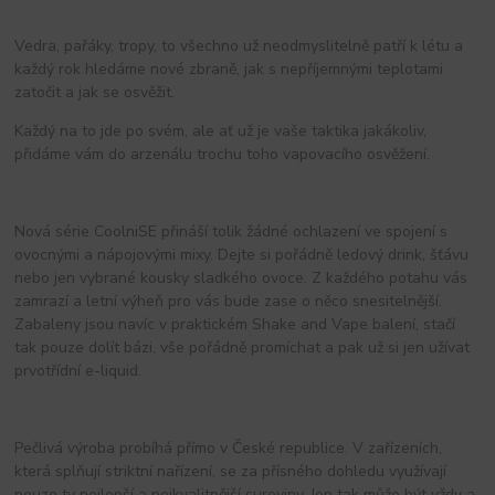
Vedra, pařáky, tropy, to všechno už neodmyslitelně patří k létu a
každý rok hledáme nové zbraně, jak s nepříjemnými teplotami
zatočit a jak se osvěžit.
Každý na to jde po svém, ale ať už je vaše taktika jakákoliv,
přidáme vám do arzenálu trochu toho vapovacího osvěžení.
Nová série CoolniSE přináší tolik žádné ochlazení ve spojení s
ovocnými a nápojovými mixy. Dejte si pořádně ledový drink, šťávu
nebo jen vybrané kousky sladkého ovoce. Z každého potahu vás
zamrazí a letní výheň pro vás bude zase o něco snesitelnější.
Zabaleny jsou navíc v praktickém Shake and Vape balení, stačí
tak pouze dolít bázi, vše pořádně promíchat a pak už si jen užívat
prvotřídní e-liquid.
Pečlivá výroba probíhá přímo v České republice. V zařízeních,
která splňují striktní nařízení, se za přísného dohledu využívají
pouze ty nejlepší a nejkvalitnější suroviny. Jen tak může být vždy a