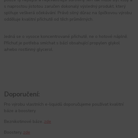
s naprostou jistotou zaručen dokonalý výsledný produkt, který
splňuje veškerá očekávání. Právě silný důraz na špičkovou výrobu
odděluje kvalitní příchutě od těch průměrných.
Jedná se o vysoce koncentrované příchutě, ne o hotové náplně.
Příchuť je potřeba smíchat s bází obsahující propylen glykol
a/nebo rostlinný glycerol.
Doporučení:
Pro výrobu vlastních e-liquidů doporučujeme používat kvalitní
báze a boostery.
Beznikotinové báze..
zde
Boostery..
zde