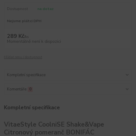
Dostupnost
na dotaz
Nejsme plátci DPH
289 Kč
/
ks
Momentálně není k dispozici
Hlídat cenu / dostupnost
Kompletní specifikace
Komentáře
0
Kompletní specifikace
VitaeStyle CoolniSE Shake&Vape
Citronový pomeranč BONIFÁC