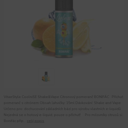
VitaeStyle CoolniSE Shake&Vape Citronový pomeranč BONIFÁC Příchuť:
pomeranč s citrónem Obsah lahvičky: 15ml Dávkování: Shake and Vape
Určeno pro: dochucování základních bází pro výrobu vlastních e-liquidů
Nejedná se o hotový e-liquid, pouze o příchuť! Pro milovníky citrusů si
Bonifác přip...
celý popis