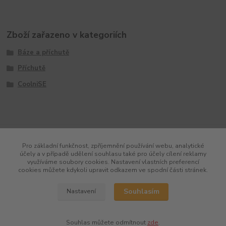
Zboží zařazeno v kategoriích
Báze a příchutě
Příchutě
CoolniSE
Pro základní funkčnost, zpříjemnění používání webu, analytické
účely a v případě udělení souhlasu také pro účely cílení reklamy
využíváme soubory cookies. Nastavení vlastních preferencí
cookies můžete kdykoli upravit odkazem ve spodní části stránek.
Souhlasím
Nastavení
Souhlas můžete odmítnout
zde
.