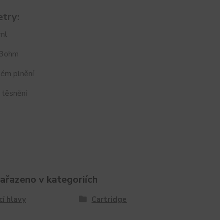
try:
ml
,3ohm
ém plnění
 těsnění
zařazeno v kategoriích
cí hlavy
Cartridge