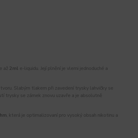
e až
2ml
e-liquidu. Její plnění je vlemi jednoduché a
otvoru. Slabým tlakem při zavedení trysky lahvičky se
mutí trysky se zámek znovu uzavře a je absolutně
ohm
, která je optimalizovaní pro vysoký obsah nikotinu a