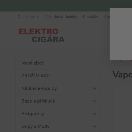
O nákupu
Ochodní podmínky
Kontakty
Poradna
Úvod
Ž
Nové zboží
Vapo
ZBOŽÍ V AKCI
Náplně e-liquidy
Báze a příchutě
E-cigarety
Gripy a Mody