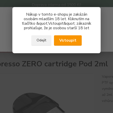
Doprava zdarma od 1500 Kč
Nákup v tomto e-shopu je zakázán
Získej slevu 3%
osobám mladším 18 let. Kliknutím na
tlačítko &quot;Vstoupit&quot; zákazník
Zaregistruj se a nakupuj se slevou právě teď!
Nevíte
prohlašuje, že je osobou starší 18 let
Hledat
733 
REGISTRAČNÍ FORMULÁŘ
Po - P
Vstoupit
Odejít
Zavřít
havící hlavy
Cartridge
Vaporesso ZERO cartridge Pod 2ml
resso ZERO cartridge Pod 2ml
Vapore
PTF sy
vyměni
až 2ml 
vzhůru