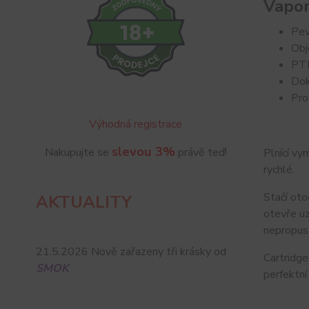
Vapor
Pev
Obj
PTF
Dok
Pro
Výhodná registrace
slevou 3%
Nakupujte se
právě teď!
Plnící vy
rychlé.
Stačí oto
AKTUALITY
otevře uz
nepropus
21.5.2026 Nově zařazeny tři krásky od
Cartridg
SMOK
perfektní 