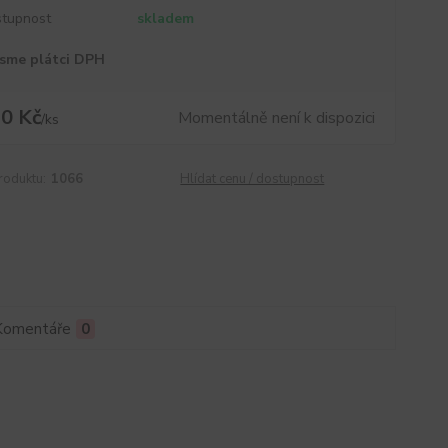
tupnost
skladem
sme plátci DPH
0 Kč
Momentálně není k dispozici
/
ks
roduktu:
1066
Hlídat cenu / dostupnost
Komentáře
0