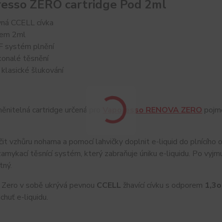
esso ZERO cartridge Pod 2ml
ná CCELL cívka
em 2ml
 systém plnění
onalé těsnění
 klasické šlukování
měnitelná cartridge určená pro
Vaporesso RENOVA ZERO
pojm
čit vzhůru nohama a pomocí lahvičky doplnit e-liquid do plnícího 
amykací těsnící systém, který zabraňuje úniku e-liquidu. Po vyj
tný.
e Zero v sobě ukrývá pevnou
CCELL
žhavící cívku s odporem
1,3
chuť e-liquidu.