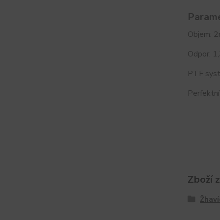
Parame
Objem: 2
Odpor: 1
PTF syst
Perfektní
Zboží 
Žhaví