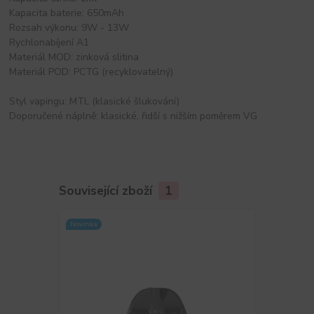
Kapacita baterie: 650mAh
Rozsah výkonu: 9W - 13W
Rychlonabíjení A1
Materiál MOD: zinková slitina
Materiál POD: PCTG (recyklovatelný)
Styl vapingu: MTL (klasické šlukování)
Doporučené náplně: klasické, řidší s nižším poměrem VG
Související zboží
1
Novinka