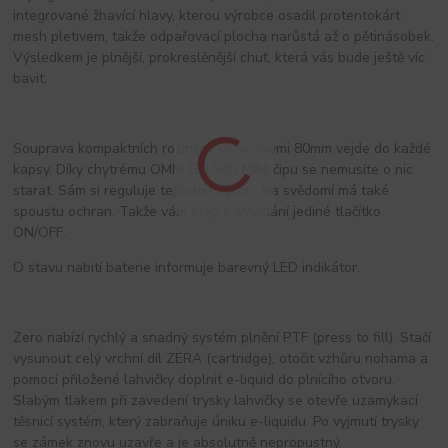
integrované žhavící hlavy, kterou výrobce osadil protentokárt
mesh pletivem, takže odpařovací plocha narůstá až o pětinásobek.
Výsledkem je plnější, prokreslěnější chuť, která vás bude ještě víc
bavit.
Souprava kompaktních rozměrů se se svými 80mm vejde do každé
kapsy. Díky chytrému OMNI BOARD MINI čipu se nemusíte o nic
starat. Sám si reguluje teplotu i výkon. Na svědomí má také
spoustu ochran. Takže vám stačí k ovládání jediné tlačítko
ON/OFF.
O stavu nabití baterie informuje barevný LED indikátor.
Zero nabízí rychlý a snadný systém plnění PTF (press to fill). Stačí
vysunout celý vrchní díl ZERA (cartridge), otočit vzhůru nohama a
pomocí přiložené lahvičky doplnit e-liquid do plnícího otvoru.
Slabým tlakem při zavedení trysky lahvičky se otevře uzamykací
těsnící systém, který zabraňuje úniku e-liquidu. Po vyjmutí trysky
se zámek znovu uzavře a je absolutně nepropustný.