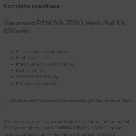
Kompletní specifikace
Vaporesso RENOVA ZERO Mesh Pod Kit
650mAh
PTF Inovační systém plnění
Mesh žhavící cívka
Integrované proudění vzduchu
Rychlé nabíjení
OMNI BOARD MINI čip
Pro klasické šlukování
Oblíbený podík Vaporesso Renova Zero přichází ve verzi Mesh
Vestavěná baterie s kapacitou 650mAh, cartridge s objemem 2ml,
PTF systém plnění, chytrý OMNI BOARD MINI čip i MTL způsob
vapingu zůstává u ZERA Mesh jako dřív, změna nastává u