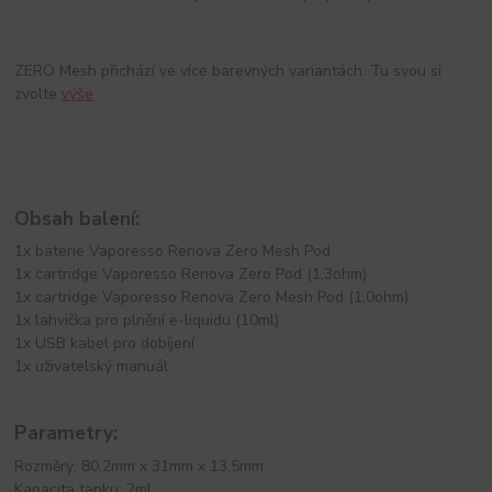
ZERO Mesh přichází ve více barevných variantách. Tu svou si
zvolte
výše
Obsah balení:
1x baterie Vaporesso Renova Zero Mesh Pod
1x cartridge Vaporesso Renova Zero Pod (1,3ohm)
1x cartridge Vaporesso Renova Zero Mesh Pod (1,0ohm)
1x lahvička pro plnění e-liquidu (10ml)
1x USB kabel pro dobíjení
1x uživatelský manuál
Parametry:
Rozměry: 80,2mm x 31mm x 13,5mm
Kapacita tanku: 2ml