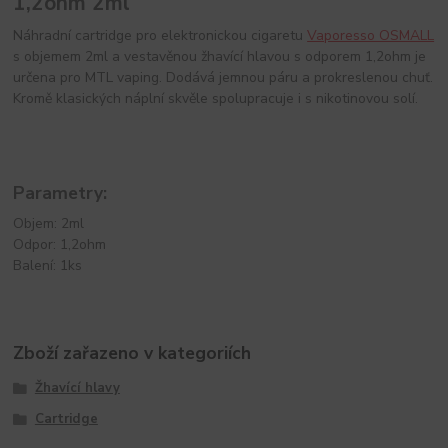
1,2ohm 2ml
Náhradní cartridge pro elektronickou cigaretu
Vaporesso OSMALL
s objemem 2ml a vestavěnou žhavící hlavou s odporem 1,2ohm je
určena pro MTL vaping. Dodává jemnou páru a prokreslenou chuť.
Kromě klasických náplní skvěle spolupracuje i s nikotinovou solí.
Parametry:
Objem: 2ml
Odpor: 1,2ohm
Balení: 1ks
Zboží zařazeno v kategoriích
Žhavící hlavy
Cartridge