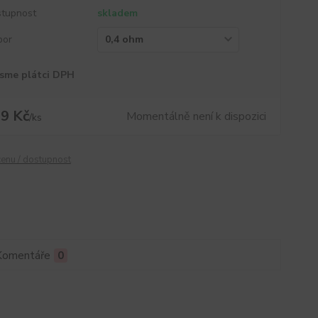
tupnost
skladem
por
sme plátci DPH
9 Kč
Momentálně není k dispozici
/
ks
cenu / dostupnost
Komentáře
0