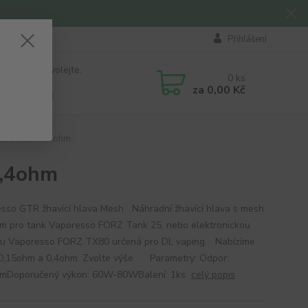
Přihlášení
 si rady? Zavolejte.
0
ks
184 411
za
0,00 Kč
á 8:00 - 16:00
lava Mesh 0,4ohm
0,4ohm
sso GTR žhavící hlava Mesh Náhradní žhavící hlava s mesh
em pro tank Vaporesso FORZ Tank 25, nebo elektronickou
tu Vaporesso FORZ TX80 určená pro DL vaping. Nabízíme
0,15ohm a 0,4ohm. Zvolte výše Parametry: Odpor:
hmDoporučený výkon: 60W-80WBalení: 1ks
celý popis