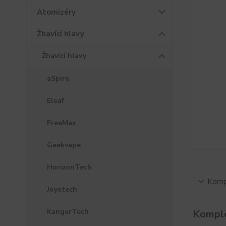
Atomizéry
Žhavící hlavy
Žhavící hlavy
aSpire
Eleaf
FreeMax
Geekvape
HorizonTech
Kompl
Joyetech
KangerTech
Komple