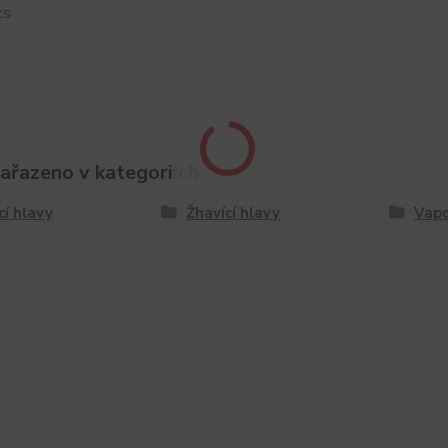
ks
zařazeno v kategoriích
cí hlavy
Žhavící hlavy
Vap