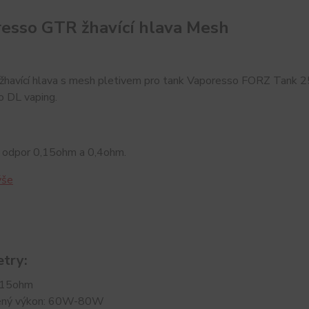
esso GTR žhavící hlava Mesh
žhavící hlava s mesh pletivem pro tank Vaporesso FORZ Tank 25
o DL vaping.
 odpor 0,15ohm a 0,4ohm.
ýše
try:
,15ohm
ený výkon: 60W-80W