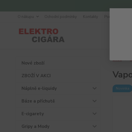
O nákupu
Ochodní podmínky
Kontakty
Poradna
Úvod
Ž
Nové zboží
Vapo
ZBOŽÍ V AKCI
Náplně e-liquidy
Novinka
Báze a příchutě
E-cigarety
Gripy a Mody