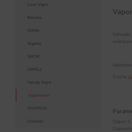
Lost Vape
Vapor
Nevoks
OXVA
Náhradní 
určená pr
Sigelei
SMOK
Nabízíme
UWELL
Zvolte
v
Vandy Vape
Vaporesso
VOOPOO
Parame
Ostatní
Odpor: 0
Doporuč