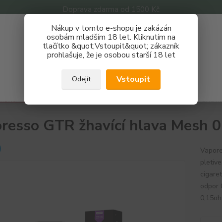
Doprava zdarma od 1500 Kč
Nákup v tomto e-shopu je zakázán
Získej slevu 3%
osobám mladším 18 let. Kliknutím na
tlačítko &quot;Vstoupit&quot; zákazník
Zaregistruj se a nakupuj se slevou právě teď!
Nevíte
prohlašuje, že je osobou starší 18 let
Hledat
733 
REGISTRAČNÍ FORMULÁŘ
Po - P
Vstoupit
Odejít
Zavřít
havící hlavy
Žhavící hlavy
Vaporesso
Vaporesso GTR žhavící h
resso GTR žhavící hlava Mesh 
Vapore
pletiv
cigare
odpor 
0,15o